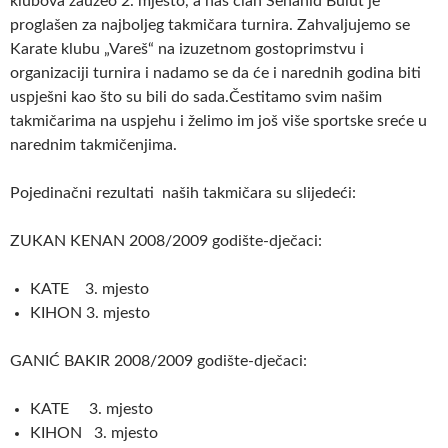
klubova zauzeo 2. mjesto, a naš član Senahid Bulut je
proglašen za najboljeg takmičara turnira. Zahvaljujemo se
Karate klubu „Vareš“ na izuzetnom gostoprimstvu i
organizaciji turnira i nadamo se da će i narednih godina biti
uspješni kao što su bili do sada.Čestitamo svim našim
takmičarima na uspjehu i želimo im još više sportske sreće u
narednim takmičenjima.
Pojedinačni rezultati naših takmičara su slijedeći:
ZUKAN KENAN 2008/2009 godište-dječaci:
KATE 3. mjesto
KIHON 3. mjesto
GANIĆ BAKIR 2008/2009 godište-dječaci:
KATE 3. mjesto
KIHON 3. mjesto