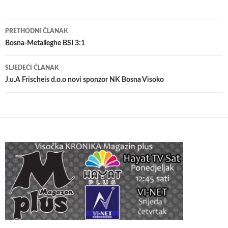
Navigacija
PRETHODNI ČLANAK
članaka
Bosna-Metalleghe BSI 3:1
SLJEDEĆI ČLANAK
J.u.A Frischeis d.o.o novi sponzor NK Bosna Visoko