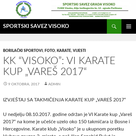
Idi
na
sadržaj
Pretraga
SPORTSKI SAVEZ VISOKO
GLAVNI
MENI
BORILAČKI SPORTOVI
,
FOTO
,
KARATE
,
VIJESTI
KK “VISOKO”: VI KARATE
KUP „VAREŠ 2017“
9 OKTOBRA, 2017
ADMIN
IZVJEŠTAJ SA TAKMIČENJA KARATE KUP „VAREŠ 2017“
U nedjelju 08.10.2017. godine održan je VI Karate kup „Vareš
2017“ na kome je učešće uzelo oko 150 takmičara iz Bosne i
Hercegovine. Karate klub „Visoko“ je u ukupnom poretku