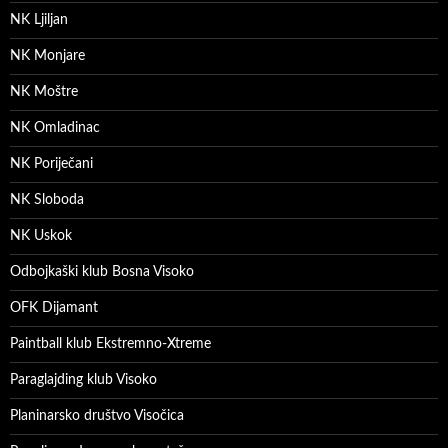
NK Ljiljan
NK Monjare
NK Moštre
NK Omladinac
NK Poriječani
NK Sloboda
NK Uskok
Odbojkaški klub Bosna Visoko
OFK Dijamant
Paintball klub Ekstremno-Xtreme
Paraglajding klub Visoko
Planinarsko društvo Visočica