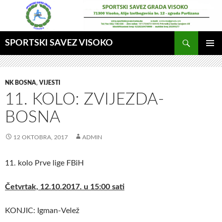
Idi
na
sadržaj
Pretraga
SPORTSKI SAVEZ VISOKO
GLAVNI
MENI
NK BOSNA
,
VIJESTI
11. KOLO: ZVIJEZDA-
BOSNA
12 OKTOBRA, 2017
ADMIN
11. kolo Prve lige FBiH
Četvrtak, 12.10.2017. u 15:00 sati
KONJIC: Igman-Velež