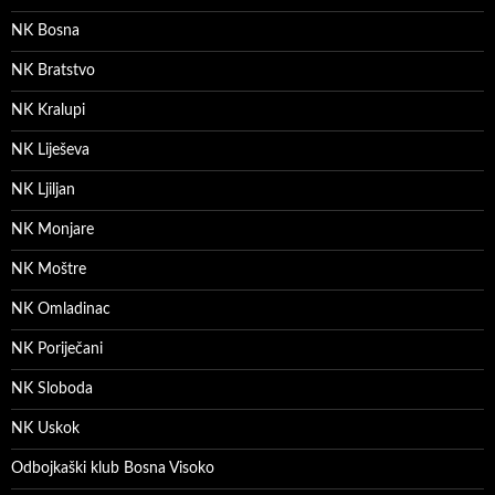
NK Bosna
NK Bratstvo
NK Kralupi
NK Liješeva
NK Ljiljan
NK Monjare
NK Moštre
NK Omladinac
NK Poriječani
NK Sloboda
NK Uskok
Odbojkaški klub Bosna Visoko