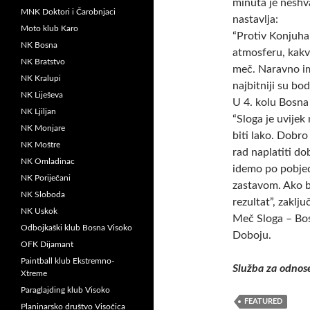
minuta je neshva
MNK Doktori i Čarobnjaci
nastavlja:
Moto klub Karo
“Protiv Konjuha
NK Bosna
atmosferu, kakvu
NK Bratstvo
meč. Naravno ima
NK Kralupi
najbitniji su bod
NK Liješeva
U 4. kolu Bosna
NK Ljiljan
“Sloga je uvije
NK Monjare
biti lako. Dobro
NK Moštre
rad naplatiti do
NK Omladinac
idemo po pobjedu
NK Poriječani
zastavom. Ako 
NK Sloboda
rezultat”, zaklju
NK Uskok
Meč Sloga – Bos
Odbojkaški klub Bosna Visoko
Doboju.
OFK Dijamant
Paintball klub Ekstremno-
Služba za odnos
Xtreme
Paraglajding klub Visoko
FEATURED
Planinarsko društvo Visočica