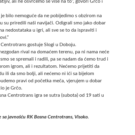
tljiv, ali ne osvrćemo se više na to”, govori Grčo i
 je bilo nemoguće da ne pobijedimo s obzirom na
 su priredili naši navijači. Odigrali smo jako dobar
 nedostataka u igri, ali sve se to da ispraviti i
ovi.”
 Centrotrans gostuje Slogi u Doboju.
k nezgodan rival na domaćem terenu, pa ni nama neće
 smo se spremali i radili, pa se nadam da ćemo trud i
brom igrom, ali i rezultatom. Nećemo prijetiti da
 ili da smo bolji, ali nećemo ni ići sa bijelom
budemo pravi od početka meča, vjerujem u dobar
čio je Grčo.
na Centrotrans igra se sutra (subota) od 19 sati u
e sa javnošću RK Bosna Centrotrans, Visoko.