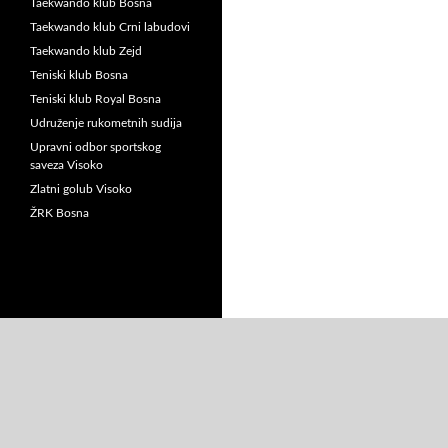
Taekwando klub Bosna
Taekwando klub Crni labudovi
Taekwando klub Zejd
Teniski klub Bosna
Teniski klub Royal Bosna
Udruženje rukometnih sudija
Upravni odbor sportskog
saveza Visoko
Zlatni golub Visoko
ŽRK Bosna