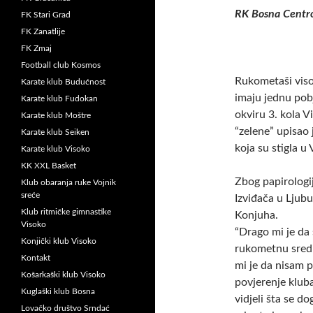
RK Bosna Centro
FK Stari Grad
FK Zanatlije
FK Zmaj
Football club Kosmos
Rukometaši viso
Karate klub Budućnost
imaju jednu
pobj
Karate klub Fudokan
okviru 3. kola V
Karate klub Moštre
“zelene” upisao 
Karate klub Seiken
koja su stigla u
Karate klub Visoko
KK XXL Basket
Zbog papirologi
Klub obaranja ruke Vojnik
sreće
Izviđača u Ljubu
Klub ritmičke gimnastike
Konjuha.
Visoko
“Drago mi je da
Konjički klub Visoko
rukometnu sredi
Kontakt
mi je da nisam p
Košarkaški klub Visoko
povjerenje kluba
Kuglaški klub Bosna
vidjeli šta se d
Lovačko društvo Srndać