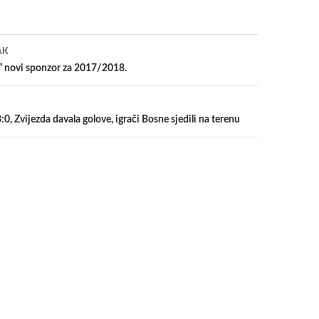
a
AK
” novi sponzor za 2017/2018.
:0, Zvijezda davala golove, igrači Bosne sjedili na terenu