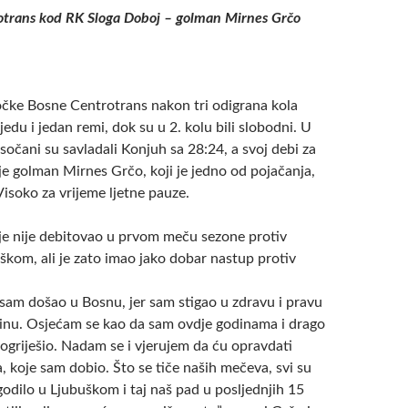
trans kod RK Sloga Doboj – golman Mirnes Grčo
čke Bosne Centrotrans nakon tri odigrana kola
edu i jedan remi, dok su u 2. kolu bili slobodni. U
isočani su savladali Konjuh sa 28:24, a svoj debi za
je golman Mirnes Grčo, koji je jedno od pojačanja,
 Visoko za vrijeme ljetne pauze.
je nije debitovao u prvom meču sezone protiv
škom, ali je zato imao jako dobar nastup protiv
 sam došao u Bosnu, jer sam stigao u zdravu i pravu
nu. Osjećam se kao da sam ovdje godinama i drago
ogriješio. Nadam se i vjerujem da ću opravdati
, koje sam dobio. Što se tiče naših mečeva, svi su
ogodilo u Ljubuškom i taj naš pad u posljednjih 15