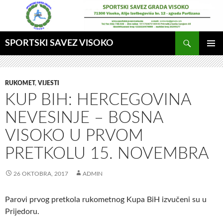
Idi
na
sadržaj
Pretraga
SPORTSKI SAVEZ VISOKO
GLAVNI
MENI
RUKOMET
,
VIJESTI
KUP BIH: HERCEGOVINA
NEVESINJE – BOSNA
VISOKO U PRVOM
PRETKOLU 15. NOVEMBRA
26 OKTOBRA, 2017
ADMIN
Parovi prvog pretkola rukometnog Kupa BiH izvučeni su u
Prijedoru.