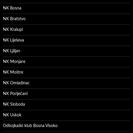
NK Bosna
NK Bratstvo
NK Kralupi
NK Liješeva
NK Ljiljan
NK Monjare
NK Moštre
NK Omladinac
NK Poriječani
NK Sloboda
NK Uskok
Odbojkaški klub Bosna Visoko