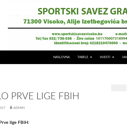
NASLOVNA
TABELE
VIJESTI
JAV
LO PRVE LIGE FBIH
017
ADMIN
Prve lige FBiH: