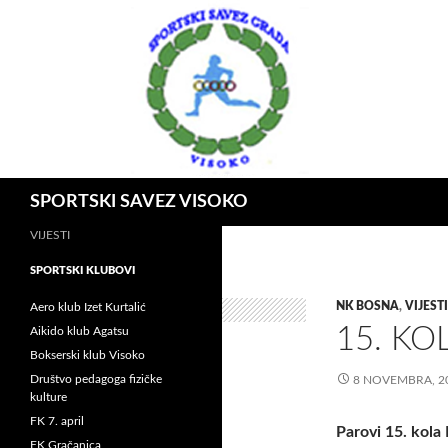
Idi
na
sadržaj
Pretraga
SPORTSKI SAVEZ VISOKO
VIJESTI
SPORTSKI KLUBOVI
NK BOSNA
,
VIJESTI
Aero klub Izet Kurtalić
15. KO
Aikido klub Agatsu
Bokserski klub Visoko
Društvo pedagoga fizičke
8 NOVEMBRA, 2
kulture
FK 7. april
Parovi 15. kola 
FK Gračanica