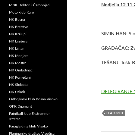
Nedjelja 12.11.
MNK Doktori i Čarobnjaci
Moto klub Karo
NK Bosna
NK Bratstvo
SIMIN HAN: Slo
NK Kralupi
NK Liješeva
GRADAČAC: Zvi
NK Ljiljan
NK Monjare
TEŠANJ: Tošk-
NK Moštre
NK Omladinac
NK Poriječani
NK Sloboda
DELEGIRANJE 
NK Uskok
Odbojkaški klub Bosna Visoko
OFK Dijamant
FEATURED
Paintball klub Ekstremno-
Xtreme
Paraglajding klub Visoko
Planinarsko društvo Visočica