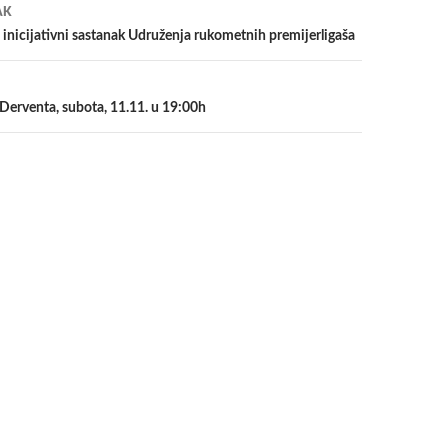
a
AK
inicijativni sastanak Udruženja rukometnih premijerligaša
 Derventa, subota, 11.11. u 19:00h