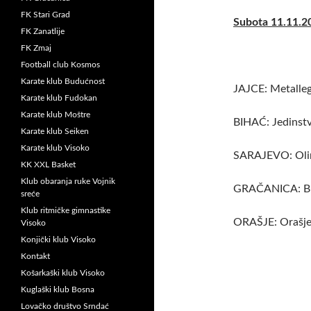
FK Stari Grad
Subota 11.11.20
FK Zanatlije
FK Zmaj
Football club Kosmos
Karate klub Budućnost
JAJCE: Metalle
Karate klub Fudokan
Karate klub Moštre
BIHAĆ: Jedinst
Karate klub Seiken
Karate klub Visoko
SARAJEVO: Oli
KK XXL Basket
Klub obaranja ruke Vojnik
GRAČANICA: Bra
sreće
Klub ritmičke gimnastike
ORAŠJE: Orašje
Visoko
Konjički klub Visoko
Kontakt
Košarkaški klub Visoko
Kuglaški klub Bosna
Lovačko društvo Srndać