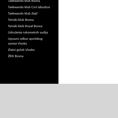
Taekwando klub Bosna
Taekwando klub Crni labudovi
Taekwando klub Zejd
Teniski klub Bosna
Teniski klub Royal Bosna
Udruženje rukometnih sudija
Upravni odbor sportskog
saveza Visoko
Zlatni golub Visoko
ŽRK Bosna