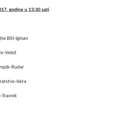
17. godine u 13:30 sati
ghe BSI-Igman
vo-Velež
mpik-Rudar
tstvo-Iskra
-Travnik