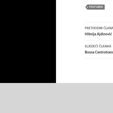
FEATURED
Navigacij
PRETHODNI ČLAN
članaka
Hilmija Ajdinović
SLJEDEĆI ČLANAK
Bosna Centrotrans