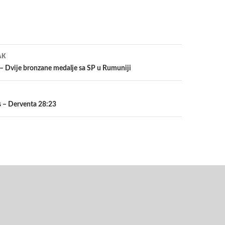
a
AK
 – Dvije bronzane medalje sa SP u Rumuniji
 – Derventa 28:23