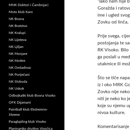
“Iako nam nije b
MNK Doktori i Čarobnjaci
Goražda i ratov
Moto klub Karo
ime i ugled svog
NK Bosna
Zovku od linča,
NK Bratstvo
NK Kralupi
Prije svega, cije
NK Liješeva
postojanja te s
NK Ljiljan
RK Visoko. Bilo 
NK Monjare
ga poslali u medi
NK Moštre
utakmice ili mož
NK Omladinac
NK Poriječani
Što se tiče nap
NK Sloboda
iz i oko MRK Go
NK Uskok
Zovko nije neko 
Odbojkaški klub Bosna Visoko
niti je neko ko j
OFK Dijamant
koje su njemu u
Paintball klub Ekstremno-
nivoa kulture.
Xtreme
Paraglajding klub Visoko
Komentarisanje 
Planinarsko društvo Visočica