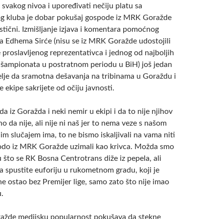
 svakog nivoa i upoređivati nečiju platu sa
g kluba je dobar pokušaj gospode iz MRK Goražde
tični. Izmišljanje izjava i komentara pomoćnog
a Edhema Sirće (nisu se iz MRK Goražde udostojili
 proslavljenog reprezentativca i jednog od najboljih
šampionata u postratnom periodu u BiH) još jedan
elje da sramotna dešavanja na tribinama u Goraždu i
 ekipe sakrijete od očiju javnosti.
 iz Goražda i neki nemir u ekipi i da to nije njihov
 da nije, ali nije ni naš jer to nema veze s našom
jim slučajem ima, to ne bismo iskaljivali na vama niti
odo iz MRK Goražde uzimali kao krivca. Možda smo
 što se RK Bosna Centrotrans diže iz pepela, ali
a spustite euforiju u rukometnom gradu, koji je
e ostao bez Premijer lige, samo zato što nije imao
.
ažde medijsku popularnost pokušava da stekne