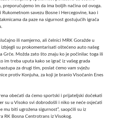
a, preporučujemo im da ima boljih načina od ovoga.
i Rukometnom savezu Bosne i Hercegovine, kao i
takmicama da paze na sigurnost gostujućih igrača
.
 slučajno ili namjerno, ali čelnici MRK Goražde u
izbjegli su prokomentarisati oštećeno auto našeg
 Grče. Možda zato što znaju ko je počinilac toga ili
ko im treba uputa kako se igrač iz vašeg grada
nastupa za drugi tim, poslat ćemo vam svježu
ice protiv Konjuha, za koji je branio Visočanin Enes
na obećati da ćemo sportski i prijateljski dočekati
 su u Visoko svi dobrodošli i niko se neće osjećati
e mu biti ugrožena sigurnost”, saopćili su iz
a RK Bosna Centrotrans iz Visokog.