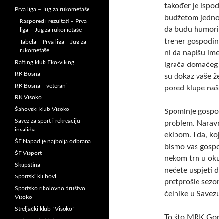
također je ispod
Prva liga – Jug za rukometaše
budžetom jedno
Raspored i rezultati – Prva
da budu humoris
liga – Jug za rukometaše
trener gospodin
Tabela – Prva liga – Jug za
rukometaše
ni da napišu ime
Rafting klub Eko-viking
igrača domaćeg 
RK Bosna
su dokaz vaše ž
RK Bosna – veterani
pored klupe naše
RK Visoko
Šahovski klub Visoko
Spominje gospoda
Savez za sport i rekreaciju
problem. Naravno
invalida
ekipom. I da, ko
ŠF Napad je najbolja odbrana
bismo vas gosp
ŠF Visport
nekom trn u oku
Skupština
nećete uspjeti d
Sportski klubovi
pretprošle sezon
Sportsko ribolovno društvo
čelnike u Savezu
Visoko
Streljački klub ˝Visoko˝
To što MRK Gor