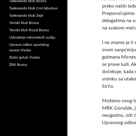
Taekwando klub Bosna
preko naših leđ
Taekwando klub Crni labudovi
Preporučujemo 
Taekwando klub Zejd
delegatima na u
Teniski klub Bosna
na svakom meču
Teniski klub Royal Bosna
Udruženje rukometnih sudija
I ne znamo je li
Upravni odbor sportskog
svom saopćenju 
saveza Visoko
golmana Mirnesa
Zlatni golub Visoko
se prave ludi. A
ŽRK Bosna
dočekuje, kada 
snimku sa utakm
Sirčo.
Možemo ovog tre
MRK Goražde, jer
neugodno, niti ć
Upravnog odbor