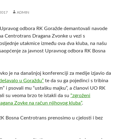
2017
ADMIN
z Upravog odbora RK Goražde demantovali navode
a Centrotrans Dragana Zvonke u vezi s
osljednje utakmice između ova dva kluba, na našu
e saopćenje za javnost Upravnog odbora RK Bosna
ko je na današnjoj konferenciji za medije izjavio da
 dešavalo u Goraždu”
te da su ga pojedinci s tribina
om” i psovali mu “ustašku majku”, a članovi UO RK
li su veoma brzo te istakli da su
“zgroženi
agana Zovke na račun njihovog kluba”
.
 Bosna Centrotrans prenosimo u cjelosti i bez