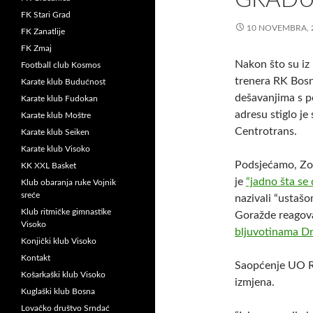
FK Stari Grad
10 NOVEMBRA, 
FK Zanatlije
FK Zmaj
Nakon što su i
Football club Kosmos
trenera RK Bosn
Karate klub Budućnost
dešavanjima s p
Karate klub Fudokan
adresu stiglo j
Karate klub Moštre
Centrotrans.
Karate klub Seiken
Karate klub Visoko
Podsjećamo, Zov
KK XXL Basket
je
“jadno šta se
Klub obaranja ruke Vojnik
sreće
nazivali “ustaš
Klub ritmičke gimnastike
Goražde reagova
Visoko
bljuvotinama Dr
Konjički klub Visoko
Kontakt
Saopćenje UO RK
Košarkaški klub Visoko
izmjena.
Kuglaški klub Bosna
Lovačko društvo Srndać