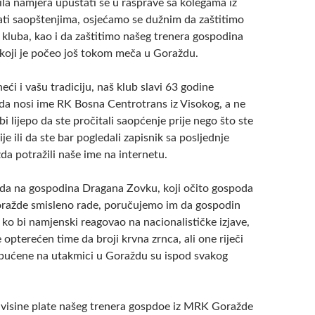
ila namjera upuštati se u rasprave sa kolegama iz
ati saopštenjima, osjećamo se dužnim da zaštitimo
 kluba, kao i da zaštitimo našeg trenera gospodina
 koji je počeo još tokom meča u Goraždu.
neći i vašu tradiciju, naš klub slavi 63 godine
ada nosi ime RK Bosna Centrotrans iz Visokog, a ne
bi lijepo da ste pročitali saopćenje prije nego što ste
je ili da ste bar pogledali zapisnik sa posljednje
da potražili naše ime na internetu.
ada na gospodina Dragana Zovku, koji očito gospoda
ražde smisleno rade, poručujemo im da gospodin
ko bi namjenski reagovao na nacionalističke izjave,
e opterećen time da broji krvna zrnca, ali one riječi
pućene na utakmici u Goraždu su ispod svakog
visine plate našeg trenera gospdoe iz MRK Goražde