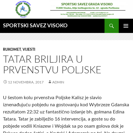
Idi
na
sadržaj
Pretraga
SPORTSKI SAVEZ VISOKO
GLAVNI
MENI
RUKOMET
,
VIJESTI
TATAR BRILJIRA U
PRVENSTVU POLJSKE
12 NOVEMBRA, 2017
ADMIN
U šestom kolu prvenstva Poljske Kalisz je slavio
iznenađujuću
pobjedu na gostovanju kod Wybrzeze Gdanska
rezultatom 22:32 uz fantastično izdanje bh. golmana Edina
Tatara. Tatar je zabilježio 16 intervencija, a goste su do
pobjede vodili Kniazew i Wojdak sa po osam golova dok je