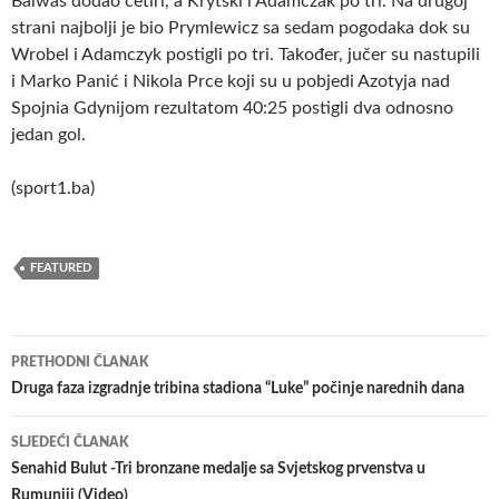
Balwas dodao četiri, a Krytski i Adamczak po tri. Na drugoj
strani
najbolji je bio Prymlewicz sa sedam pogodaka dok su
Wrobel i Adamczyk postigli po tri. Također, jučer su nastupili
i Marko Panić i Nikola Prce koji su u pobjedi Azotyja nad
Spojnia Gdynijom rezultatom 40:25 postigli dva odnosno
jedan gol.
(sport1.ba)
FEATURED
Navigacija
PRETHODNI ČLANAK
članaka
Druga faza izgradnje tribina stadiona “Luke” počinje narednih dana
SLJEDEĆI ČLANAK
Senahid Bulut -Tri bronzane medalje sa Svjetskog prvenstva u
Rumuniji (Video)