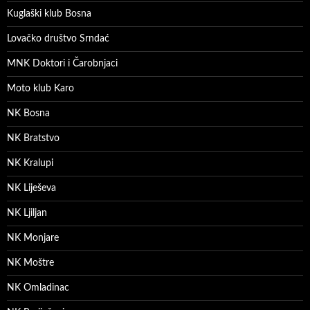
Kuglaški klub Bosna
Lovačko društvo Srndać
MNK Doktori i Čarobnjaci
Moto klub Karo
NK Bosna
NK Bratstvo
NK Kralupi
NK Liješeva
NK Ljiljan
NK Monjare
NK Moštre
NK Omladinac