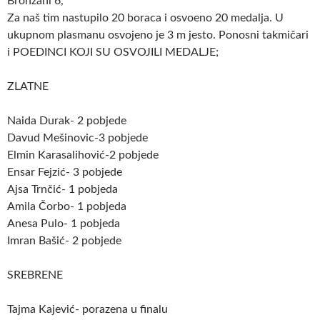
Bronzani 6,
Za naš tim nastupilo 20 boraca i osvoeno 20 medalja. U
ukupnom plasmanu osvojeno je 3 m jesto. Ponosni takmičari
i
POEDINCI KOJI SU OSVOJILI MEDALJE;
ZLATNE
Naida Durak- 2 pobjede
Davud Mešinovic-3 pobjede
Elmin Karasalihović-2 pobjede
Ensar Fejzić- 3 pobjede
Ajsa Trnčić- 1 pobjeda
Amila Čorbo- 1 pobjeda
Anesa Pulo- 1 pobjeda
Imran Bašić- 2 pobjede
SREBRENE
Tajma Kajević- porazena u finalu