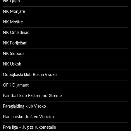
NK Ljiljan
NK Monjare
NK Moštre
NK Omladinac
NK Poriječani
NK Sloboda
NK Uskok
Odbojkaški klub Bosna Visoko
OFK Dijamant
Paintball klub Ekstremno-Xtreme
Paraglajding klub Visoko
Planinarsko društvo Visočica
Prva liga – Jug za rukometaše