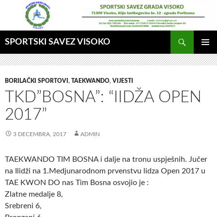
Idi
na
sadržaj
Pretraga
SPORTSKI SAVEZ VISOKO
GLAVNI
MENI
BORILAČKI SPORTOVI
,
TAEKWANDO
,
VIJESTI
TKD”BOSNA”: “IIDŽA OPEN
2017”
3 DECEMBRA, 2017
ADMIN
TAEKWANDO TIM BOSNA i dalje na tronu uspješnih. Jučer
na Ilidži na 1.Medjunarodnom prvenstvu lidza Open 2017 u
TAE KWON DO nas Tim Bosna osvojio je :
Zlatne medalje 8,
Srebreni 6,