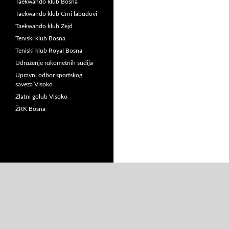
Taekwando klub Bosna
Taekwando klub Crni labudovi
Taekwando klub Zejd
Teniski klub Bosna
Teniski klub Royal Bosna
Udruženje rukometnih sudija
Upravni odbor sportskog
saveza Visoko
Zlatni golub Visoko
ŽRK Bosna