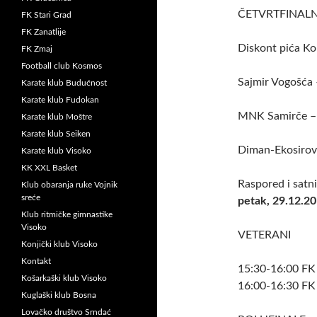
ČETVRTFINALN
FK Stari Grad
FK Zanatlije
Diskont pića Ko
FK Zmaj
Football club Kosmos
Sajmir Vogošća 
Karate klub Budućnost
Karate klub Fudokan
MNK Samirče – 
Karate klub Moštre
Karate klub Seiken
Diman-Ekosirovi
Karate klub Visoko
KK XXL Basket
Raspored i satn
Klub obaranja ruke Vojnik
sreće
petak, 29.12.20
Klub ritmičke gimnastike
Visoko
VETERANI
Konjički klub Visoko
Kontakt
15:30-16:00 F
Košarkaški klub Visoko
16:00-16:30 
Kuglaški klub Bosna
Lovačko društvo Srndać