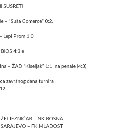
I SUSRETI
le – “Suša Comerce” 0:2.
– Lepi Prom 1:0
BIOS 4:3 e
na – ŽAD “Kiseljak” 1:1 na penale (4:3)
ica završnog dana turnira
17.
K ŽELJEZNIČAR – NK BOSNA
FK SARAJEVO – FK MLADOST