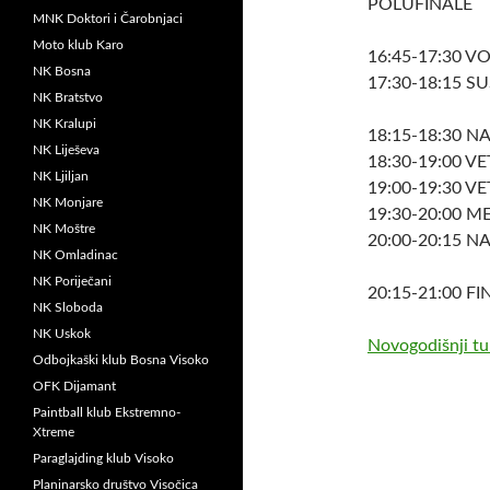
POLUFINALE
MNK Doktori i Čarobnjaci
Moto klub Karo
16:45-17:30 
NK Bosna
17:30-18:15 
NK Bratstvo
NK Kralupi
18:15-18:30 
NK Liješeva
18:30-19:00 V
NK Ljiljan
19:00-19:30 V
NK Monjare
19:30-20:00 M
NK Moštre
20:00-20:15 
NK Omladinac
NK Poriječani
20:15-21:00 F
NK Sloboda
NK Uskok
Novogodišnji tu
Odbojkaški klub Bosna Visoko
OFK Dijamant
Paintball klub Ekstremno-
Xtreme
Paraglajding klub Visoko
Planinarsko društvo Visočica