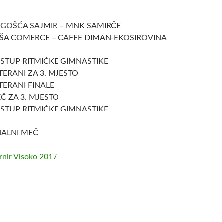
VOGOŠĆA SAJMIR – MNK SAMIRČE
SUŠA COMERCE – CAFFE DIMAN-EKOSIROVINA
NASTUP RITMIČKE GIMNASTIKE
ETERANI ZA 3. MJESTO
ETERANI FINALE
EČ ZA 3. MJESTO
NASTUP RITMIČKE GIMNASTIKE
INALNI MEČ
rnir Visoko 2017