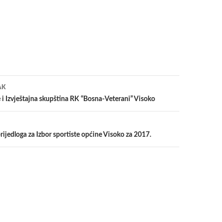
a
AK
 i Izvještajna skupština RK “Bosna-Veterani” Visoko
rijedloga za Izbor sportiste općine Visoko za 2017.