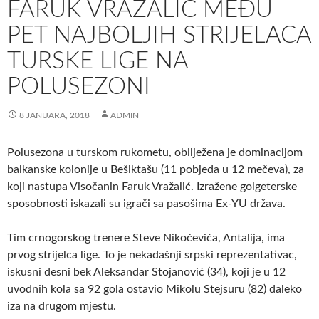
FARUK VRAŽALIĆ MEĐU
PET NAJBOLJIH STRIJELACA
TURSKE LIGE NA
POLUSEZONI
8 JANUARA, 2018
ADMIN
Polusezona u turskom rukometu, obilježena je dominacijom
balkanske kolonije u Bešiktašu (11 pobjeda u 12 mečeva), za
koji nastupa Visočanin Faruk Vražalić. Izražene golgeterske
sposobnosti iskazali su igrači sa pasošima Ex-YU država.
Tim crnogorskog trenere Steve Nikočevića, Antalija, ima
prvog strijelca lige. To je nekadašnji srpski reprezentativac,
iskusni desni bek Aleksandar Stojanović (34), koji je u 12
uvodnih kola sa 92 gola ostavio Mikolu Stejsuru (82) daleko
iza na drugom mjestu.