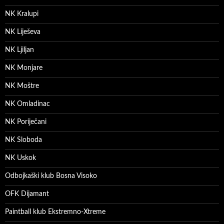
NK Kralupi
NK Liješeva
NK Ljiljan
NK Monjare
NK Moštre
NK Omladinac
NK Poriječani
NK Sloboda
NK Uskok
Odbojkaški klub Bosna Visoko
OFK Dijamant
Paintball klub Ekstremno-Xtreme