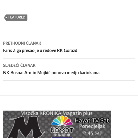
FEATURED
Navigacija
PRETHODNI ČLANAK
članaka
Faris Žiga prešao je u redove RK Goražd
SLJEDEĆI ČLANAK
NK Bosna: Armin Mujkić ponovo medju kariokama