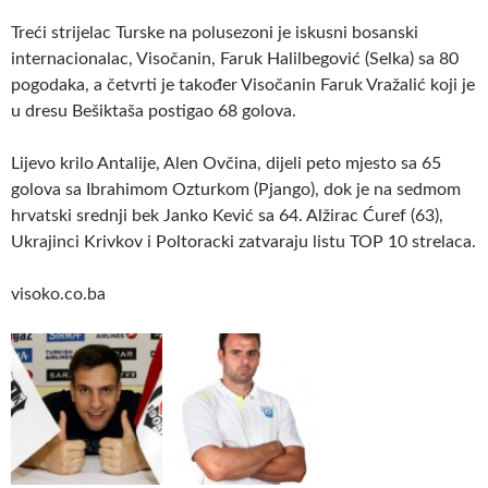
Treći strijelac Turske na polusezoni je iskusni bosanski
internacionalac, Visočanin, Faruk Halilbegović (Selka) sa 80
pogodaka, a četvrti je također Visočanin Faruk Vražalić koji je
u dresu Bešiktaša postigao 68 golova.
Lijevo krilo Antalije, Alen Ovčina, dijeli peto mjesto sa 65
golova sa Ibrahimom Ozturkom (Pjango), dok je na sedmom
hrvatski srednji bek Janko Kević sa 64. Alžirac Ćuref (63),
Ukrajinci Krivkov i Poltoracki zatvaraju listu TOP 10 strelaca.
visoko.co.ba