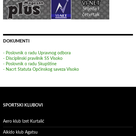
DOKUMENTI
- Poslovnik o radu Upravnog odbora
- Disciplinski pravilnik SS Visoko
- Poslovnik o radu Skupštine
- Nacrt Statuta Općinskog saveza Visoko
SPORTSKI KLUBOVI
Aero klub Izet Kurtalić
Aikido klub Agatsu