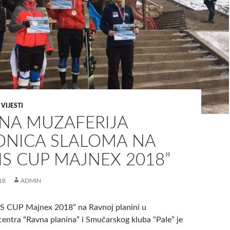
,
VIJESTI
INA MUZAFERIJA
DNICA SLALOMA NA
IS CUP MAJNEX 2018”
18
ADMIN
S CUP Majnex 2018” na Ravnoj planini u
 centra “Ravna planina” i Smučarskog kluba “Pale” je