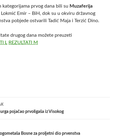
m kategorijama prvog dana bili su
Muzaferija
 Lokmić Emir – BiH, dok su u okviru državnog
stva pobjede ostvarili Tadić Maja i Terzić Dino.
tate drugog dana možete preuzeti
I L
REZULTATI M
a
AK
rga pojačao prvoligaša iz Visokog
ogometaša Bosne za proljetni dio prvenstva