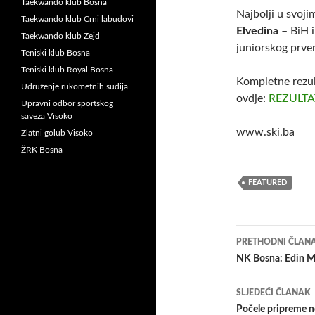
Taekwando klub Bosna
Najbolji u svoji
Taekwando klub Crni labudovi
Elvedina
– BiH i
Taekwando klub Zejd
juniorskog prven
Teniski klub Bosna
Teniski klub Royal Bosna
Kompletne rezul
Udruženje rukometnih sudija
ovdje:
REZULTAT
Upravni odbor sportskog
saveza Visoko
www.ski.ba
Zlatni golub Visoko
ŽRK Bosna
FEATURED
Navigacij
PRETHODNI ČLAN
članaka
NK Bosna: Edin Mu
SLJEDEĆI ČLANAK
Počele pripreme n