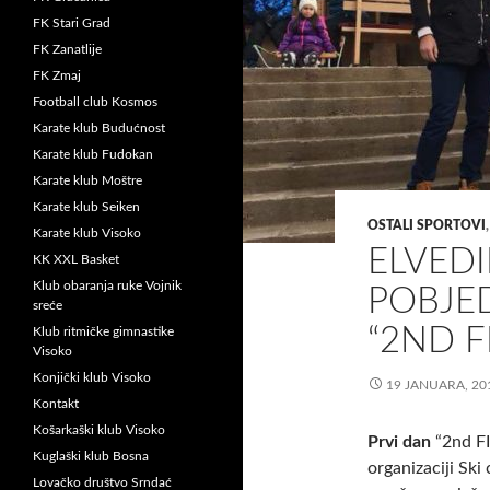
FK Stari Grad
FK Zanatlije
FK Zmaj
Football club Kosmos
Karate klub Budućnost
Karate klub Fudokan
Karate klub Moštre
Karate klub Seiken
OSTALI SPORTOVI
Karate klub Visoko
ELVED
KK XXL Basket
Klub obaranja ruke Vojnik
POBJE
sreće
“2ND F
Klub ritmičke gimnastike
Visoko
Konjički klub Visoko
19 JANUARA, 20
Kontakt
Košarkaški klub Visoko
Prvi dan
“2nd FI
Kuglaški klub Bosna
organizaciji Ski
Lovačko društvo Srndać