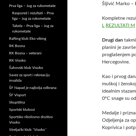
Šljivić Marko –
Prva liga – Jug za rukometaše
Raspored i rezultati – Prva
Kompletne rezul
liga – Jug za rukometaše
L
REZULTATI M
Tabela – Prva liga – Jug za
rukometaše
Rafting klub Eko-viking
Drugi dan
takmi
RK Bosna
planini je zavr
RK Bosna – veterani
proglašenjem po
RK Visoko
Hercegovine.
Šahovski klub Visoko
Savez za sport i rekreaciju
Kao i prvog dan
invalida
muškoj i ženskoj
ŠF Napad je najbolja odbrana
idealnim staza
ŠF Visport
0°C snage su od
Skupština
Sportski klubovi
Medalje i prizn
Sportsko ribolovno društvo
Odjeljenja za o
Visoko
Koprivica i potp
Streljački klub ˝Visoko˝