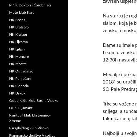
završen uspješn
MNK Doktori i Čarobnjaci
Moto klub Karo
Na startu je reg
NK Bosna
slalom, koja je
NK Bratstvo
ženskoj i muškoj
NK Kralupi
NK Liješeva
Dame su imale 
NK Ljiljan
trkom u ženskoj
NK Monjare
12:30h nastavlje
NK Moštre
NK Omladinac
Medalje i prizn
NK Poriječani
2018” su uručil
NK Sloboda
SO Pale Predrag
NK Uskok
Odbojkaški klub Bosna Visoko
Trke su vožene 
OFK Dijamant
snijega, a sunč
Paintball klub Ekstremno-
takmičarima, tak
Xtreme
Paraglajding klub Visoko
Najbolji u svoji
Planinarsko društvo Visočica