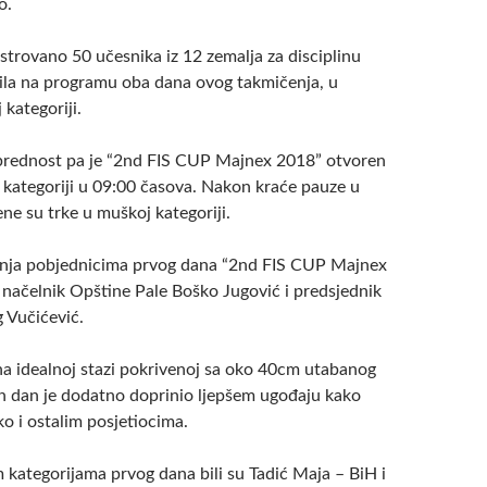
o.
istrovano 50 učesnika iz 12 zemalja za disciplinu
 bila na programu oba dana ovog takmičenja, u
 kategoriji.
prednost pa je “2nd FIS CUP Majnex 2018” otvoren
 kategoriji u 09:00 časova. Nakon kraće pauze u
ne su trke u muškoj kategoriji.
anja pobjednicima prvog dana “2nd FIS CUP Majnex
i načelnik Opštine Pale Boško Jugović i predsjednik
 Vučićević.
na idealnoj stazi pokrivenoj sa oko 40cm utabanog
an dan je dodatno doprinio ljepšem ugođaju kako
o i ostalim posjetiocima.
m kategorijama prvog dana bili su Tadić Maja – BiH i