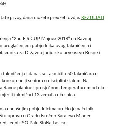
 BiH
tate prvog dana možete preuzeti ovdje:
REZULTATI
čenja “2nd FIS CUP Majnex 2018” na Ravnoj
šen proglašenjem pobjednika ovog takmičenja i
bjednika za Državno juniorsko prvenstvo Bosne i
a takmičenja i danas se takmičilo 50 takmičara u
 konkurenciji seniora u disciplini slalom. Na
ma Ravne planine i prosječnom temperaturom od oko
mjerili takmičari 13 zemalja učesnica.
anja današnjim pobjednicima uručio je načelnik
pštu upravu u Gradu Istočno Sarajevo Mladen
redsjednik SO Pale Siniša Lasica.