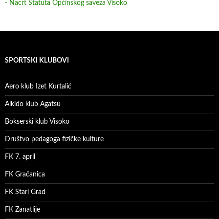
- Nacrt Statuta Općinskog saveza Visoko
SPORTSKI KLUBOVI
Aero klub Izet Kurtalić
Aikido klub Agatsu
Bokserski klub Visoko
Društvo pedagoga fizičke kulture
FK 7. april
FK Gračanica
FK Stari Grad
FK Zanatlije