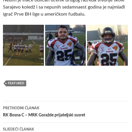
Sarajevo koledž i sa nepunih sedamnaest godina je najmlađi
igrač Prve BH lige u američkom fudbalu.
FEATURED
Navigacija
PRETHODNI ČLANAK
članaka
RK Bosna C – MRK Goražde prijateljski susret
SLJEDEĆI ČLANAK