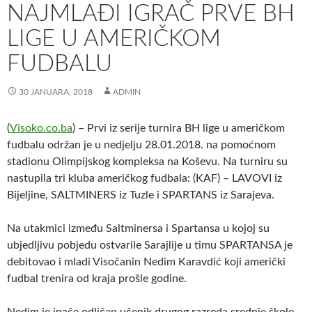
NAJMLAĐI IGRAČ PRVE BH
LIGE U AMERIČKOM
FUDBALU
30 JANUARA, 2018
ADMIN
(
Visoko.co.ba
) – Prvi iz serije turnira BH lige u američkom
fudbalu održan je u nedjelju 28.01.2018. na pomoćnom
stadionu
Olimpijskog kompleksa na Koševu. Na turniru su
nastupila tri kluba američkog fudbala: (KAF) – LAVOVI iz
Bijeljine, SALTMINERS iz Tuzle i SPARTANS iz Sarajeva.
Na utakmici između Saltminersa i Spartansa u kojoj su
ubjedljivu pobjedu ostvarile Sarajlije u timu SPARTANSA je
debitovao i mladi Visočanin Nedim Karavdić koji američki
fudbal trenira od kraja prošle godine.
Nedim je inače odličan učenik drugog razreda srednje škole