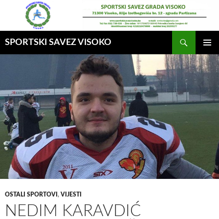
Idi
na
sadržaj
Pretraga
SPORTSKI SAVEZ VISOKO
GLAVNI
MENI
OSTALI SPORTOVI
,
VIJESTI
NEDIM KARAVDIĆ