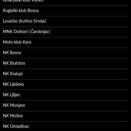
Košarkaški klub Visoko
Kuglaški klub Bosna
Lovačko društvo Srndać
MNK Doktori i Čarobnjaci
Moto klub Karo
NK Bosna
NK Bratstvo
NK Kralupi
NK Liješeva
NK Ljiljan
NK Monjare
NK Moštre
NK Omladinac