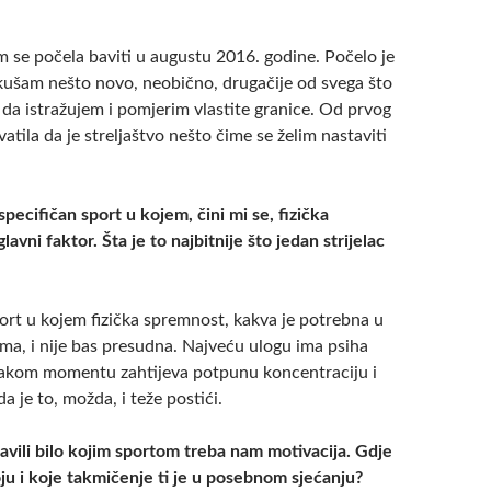
m se počela baviti u augustu 2016. godine. Počelo je
kušam nešto novo, neobično, drugačije od svega što
, da istražujem i pomjerim vlastite granice. Od prvog
atila da je streljaštvo nešto čime se želim nastaviti
 specifičan sport u kojem, čini mi se, fizička
lavni faktor. Šta je to najbitnije što jedan strijelac
port u kojem fizička spremnost, kakva je potrebna u
ma, i nije bas presudna. Najveću ulogu ima psiha
 svakom momentu zahtijeva potpunu koncentraciju i
a je to, možda, i teže postići.
avili bilo kojim sportom treba nam motivacija. Gdje
oju i koje takmičenje ti je u posebnom sjećanju?