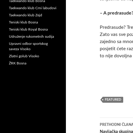
Taekwando klub Bosna
Taekwando klub Crni labudovi
– A predrasude
Taekwando klub Zejd
Teniski klub Bosna
Predrasude? Tre
Teniski klub Royal Bosna
Zato vas sve poz
Udruženje rukometnih sudija
zajedno sa mnom
Upravni odbor sportskog
posjetit ćete ra
saveza Visoko
to nije dovoljna
Zlatni golub Visoko
ŽRK Bosna
FEATURED
Navigacij
PRETHODNI ČLAN
članaka
Navijačka skupin