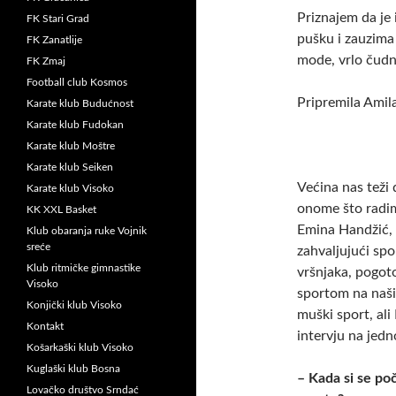
Priznajem da je 
FK Stari Grad
pušku i zauzima
FK Zanatlije
mode, vrlo čudn
FK Zmaj
Football club Kosmos
Pripremila Amil
Karate klub Budućnost
Karate klub Fudokan
Karate klub Moštre
Karate klub Seiken
Većina nas teži 
Karate klub Visoko
onome što radim
KK XXL Basket
Emina Handžić, 
Klub obaranja ruke Vojnik
sreće
zahvaljujući spo
Klub ritmičke gimnastike
vršnjaka, pogot
Visoko
sportom na naši
Konjički klub Visoko
muški sport, ali
Kontakt
intervju na jed
Košarkaški klub Visoko
Kuglaški klub Bosna
– Kada si se poč
Lovačko društvo Srndać