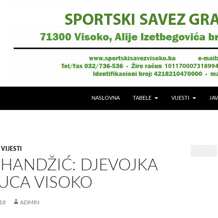
NASLOVNA
TABELE
VIJESTI
JAV
,
VIJESTI
 HANDŽIĆ: DJEVOJKA
PUCA VISOKO
18
ADMIN