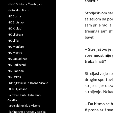
sportu?
MNK Doktori i Čarobnjaci
Moto klub Karo
Streljaštvom sa
NK Bosna
sa željom da po
NK Bratstvo
sam prije radila
NK Kralupi
treninga sam shv
NK Liješeva
baviti.
NK Ljiljan
NK Monjare
– Streljaštvo je
NK Moštre
spremnost nije g
NK Omladinac
treba imati?
NK Poriječani
NK Sloboda
Streljaštvo je s
NK Uskok
drugim sportovi
Odbojkaški klub Bosna Visoko
strijelca jer u
OFK Dijamant
strpljenje. Nekad
Paintball klub Ekstremno-
Xtreme
– Da bismo se b
Paraglajding klub Visoko
ti pronalaziš sv
Planinarsko društvo Visočica