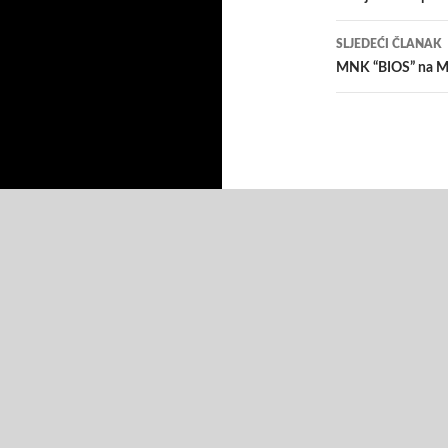
SLJEDEĆI ČLANAK
MNK “BIOS” na M
Pokreće WordPress