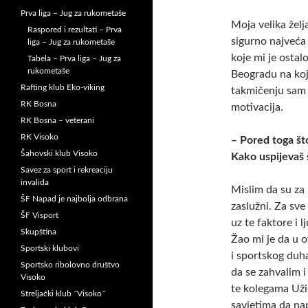
Prva liga – Jug za rukometaše
Moja velika želj
Raspored i rezultati – Prva
sigurno najveća
liga – Jug za rukometaše
koje mi je ostal
Tabela – Prva liga – Jug za
rukometaše
Beogradu na koje
Rafting klub Eko-viking
takmičenju sam p
RK Bosna
motivacija.
RK Bosna – veterani
RK Visoko
– Pored toga što 
Šahovski klub Visoko
Kako uspijevaš 
Savez za sport i rekreaciju
invalida
Mislim da su za
ŠF Napad je najbolja odbrana
zaslužni. Za sv
ŠF Visport
uz te faktore i 
Skupština
Žao mi je da u o
Sportski klubovi
i sportskog duha
Sportsko ribolovno društvo
da se zahvalim i
Visoko
te kolegama Uži
Streljački klub ˝Visoko˝
savjetima da nap