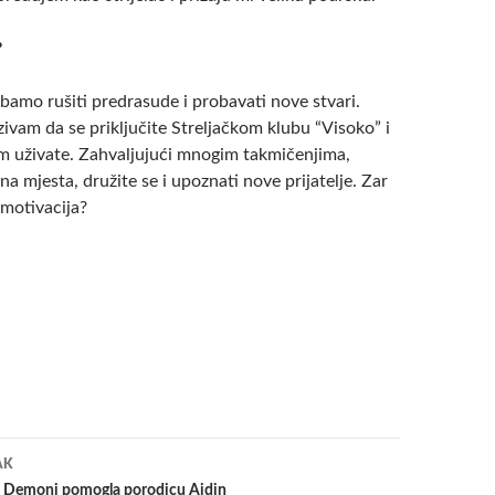
?
bamo rušiti predrasude i probavati nove stvari.
ivam da se priključite Streljačkom klubu “Visoko” i
 uživate. Zahvaljujući mnogim takmičenjima,
zna mjesta, družite se i upoznati nove prijatelje. Zar
 motivacija?
a
AK
a Demoni pomogla porodicu Ajdin