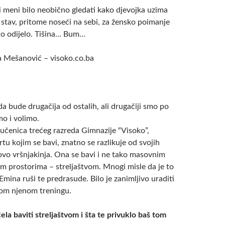
i meni bilo neobično gledati kako djevojka uzima
 stav, pritome noseći na sebi, za žensko poimanje
o odijelo. Tišina… Bum…
a Mešanović – visoko.co.ba
da bude drugačija od ostalih, ali drugačiji smo po
o i volimo.
učenica trećeg razreda Gimnazije “Visoko”,
rtu kojim se bavi, znatno se razlikuje od svojih
ovo vršnjakinja. Ona se bavi i ne tako masovnim
m prostorima – streljaštvom. Mnogi misle da je to
 Emina ruši te predrasude. Bilo je zanimljivo uraditi
nom njenom treningu.
ela baviti streljaštvom i šta te privuklo baš tom