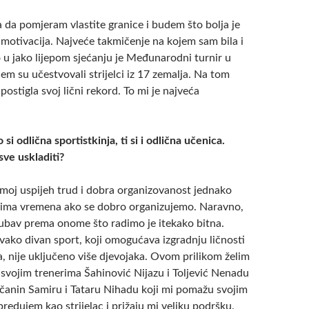
a da pomjeram vlastite granice i budem što bolja je
 motivacija. Najveće takmičenje na kojem sam bila i
o u jako lijepom sjećanju je Međunarodni turnir u
m su učestvovali strijelci iz 17 zemalja. Na tom
ostigla svoj lični rekord. To mi je najveća
si odlična sportistkinja, ti si i odlična učenica.
sve uskladiti?
 moj uspijeh trud i dobra organizovanost jednako
e ima vremena ako se dobro organizujemo. Naravno,
ljubav prema onome što radimo je itekako bitna.
vako divan sport, koji omogućava izgradnju ličnosti
, nije uključeno više djevojaka. Ovom prilikom želim
 svojim trenerima Šahinović Nijazu i Toljević Nenadu
čanin Samiru i Tataru Nihadu koji mi pomažu svojim
redujem kao strijelac i prižaju mi veliku podršku.