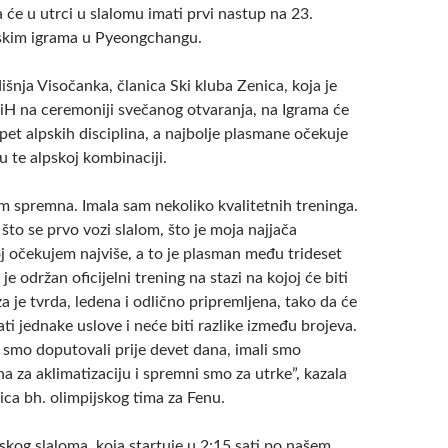
 će u utrci u slalomu imati prvi nastup na 23.
jskim igrama u Pyeongchangu.
nja Visočanka, članica Ski kluba Zenica, koja je
BiH na ceremoniji svečanog otvaranja, na Igrama će
 pet alpskih disciplina, a najbolje plasmane očekuje
 te alpskoj kombinaciji.
 spremna. Imala sam nekoliko kvalitetnih treninga.
to se prvo vozi slalom, što je moja najjača
oj očekujem najviše, a to je plasman među trideset
je održan oficijelni trening na stazi na kojoj će biti
a je tvrda, ledena i odlično pripremljena, tako da će
ati jednake uslove i neće biti razlike između brojeva.
 smo doputovali prije devet dana, imali smo
 za aklimatizaciju i spremni smo za utrke”, kazala
ica bh. olimpijskog tima za Fenu.
skog slaloma, koja startuje u 2:15 sati po našem