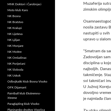
Muzaferija sutra
MNK Doktori i Čarobnjaci
zimskim olimpi
Moto klub Karo
NK Bosna
Osamnaestogodiš
NK Bratstvo
nosila zastavu 
NK Kralupi
nastupiti u svih
NK Liješeva
upravo u slalomu
NK Ljiljan
NK Monjare
“Smatram da sam
NK Moštre
Zadovoljan sam š
NK Omladinac
disciplina u koj
NK Poriječani
najboljih. Danas 
NK Sloboda
takmičenje. Staz
NK Uskok
svi takmičari im
Odbojkaški klub Bosna Visoko
U Južnoj Koreju
OFK Dijamant
dovoljno vremena
Paintball klub Ekstremno-
Xtreme
je najmlađa član
Paraglajding klub Visoko
Planinarsko društvo Visočica
Za utrku olimpij