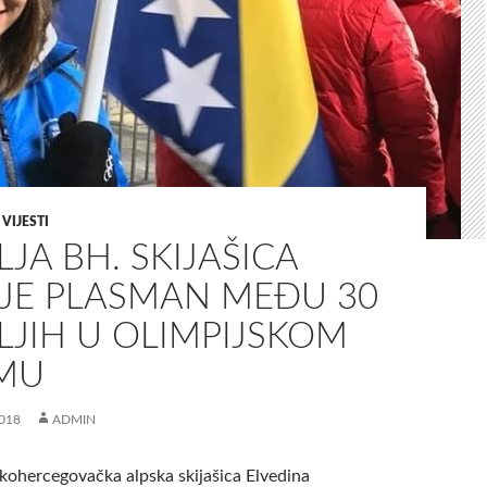
,
VIJESTI
JA BH. SKIJAŠICA
JE PLASMAN MEĐU 30
LJIH U OLIMPIJSKOM
MU
018
ADMIN
kohercegovačka alpska skijašica Elvedina