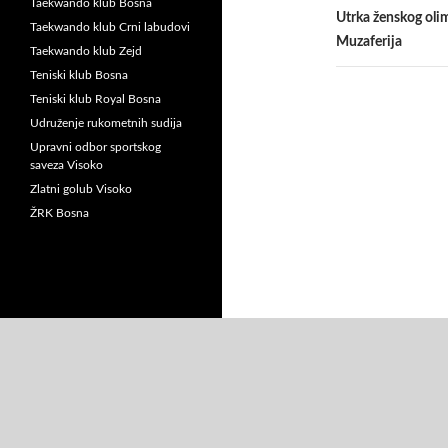
Taekwando klub Bosna
Utrka ženskog olim
Taekwando klub Crni labudovi
Muzaferija
Taekwando klub Zejd
Teniski klub Bosna
Teniski klub Royal Bosna
Udruženje rukometnih sudija
Upravni odbor sportskog
saveza Visoko
Zlatni golub Visoko
ŽRK Bosna