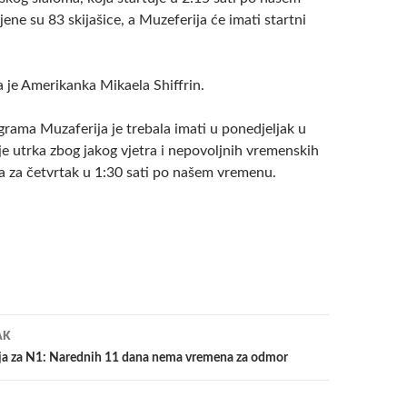
jene su 83 skijašice, a Muzeferija će imati startni
a je Amerikanka Mikaela Shiffrin.
grama Muzaferija je trebala imati u ponedjeljak u
 je utrka zbog jakog vjetra i nepovoljnih vremenskih
 za četvrtak u 1:30 sati po našem vremenu.
a
AK
ija za N1: Narednih 11 dana nema vremena za odmor