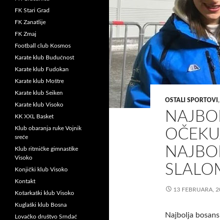
FK Stari Grad
FK Zanatlije
FK Zmaj
Football club Kosmos
Karate klub Budućnost
Karate klub Fudokan
Karate klub Moštre
Karate klub Seiken
OSTALI SPORTOVI
Karate klub Visoko
NAJBOL
KK XXL Basket
Klub obaranja ruke Vojnik
OČEKU
sreće
NAJBO
Klub ritmičke gimnastike
Visoko
SLALO
Konjički klub Visoko
Kontakt
13 FEBRUARA, 2
Košarkaški klub Visoko
Kuglaški klub Bosna
Najbolja bosans
Lovačko društvo Srndać