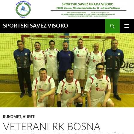
Idi
na
sadržaj
Pretraga
SPORTSKI SAVEZ VISOKO
GLAVNI
MENI
RUKOMET
,
VIJESTI
VETERANI RK BOSNA