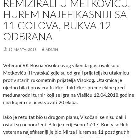
REMIZIRALI U METKOVIĆU,
HUREM NAJEFIKASNIJI SA
11 GOLOVA, BUKVA 12
ODBRANA
19 MARTA, 2018
ADMIN
Veterani RK Bosna Visoko ovog vikenda gostovali su u
Metkoviću (Hrvatska) gdje su odigrali prijateljsku utakmicu
protiv starih
rukometnih prijatelja Visokog. Utakmica je
ujedno bila i provjera fizičke i taktičke spreme ekipe pred
međunarodni turnir koji se igra na Vlašiću 12.04.2018.godine
i na kojem će učestvovati 20 ekipa.
Iako je rezultat bio u drugom planu, Visočani se nisu dali i
ostali su neporaženi. Bilo je neriješeno 17:17. Kod visočkih
veterana najefikasniji je bio Mirza Hurem sa 11 postignutih