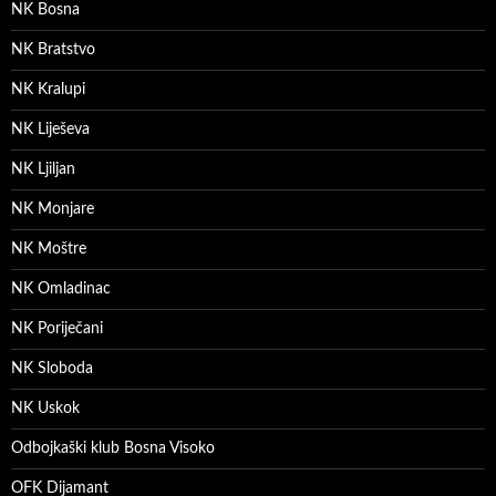
NK Bosna
NK Bratstvo
NK Kralupi
NK Liješeva
NK Ljiljan
NK Monjare
NK Moštre
NK Omladinac
NK Poriječani
NK Sloboda
NK Uskok
Odbojkaški klub Bosna Visoko
OFK Dijamant