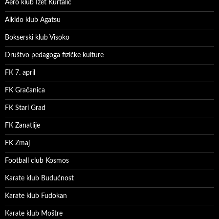
Aero klub Izet Kurtalić
Aikido klub Agatsu
Bokserski klub Visoko
Društvo pedagoga fizičke kulture
FK 7. april
FK Gračanica
FK Stari Grad
FK Zanatlije
FK Zmaj
Football club Kosmos
Karate klub Budućnost
Karate klub Fudokan
Karate klub Moštre