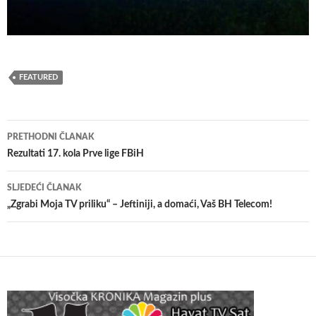
FEATURED
Navigacija
PRETHODNI ČLANAK
članaka
Rezultati 17. kola Prve lige FBiH
SLJEDEĆI ČLANAK
„Zgrabi Moja TV priliku“ – Jeftiniji, a domaći, Vaš BH Telecom!