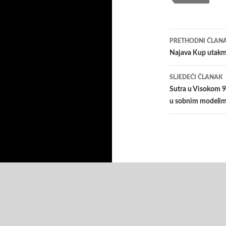
Navigacij
PRETHODNI ČLAN
članaka
Najava Kup utakm
SLJEDEĆI ČLANAK
Sutra u Visokom 9
u sobnim modeli