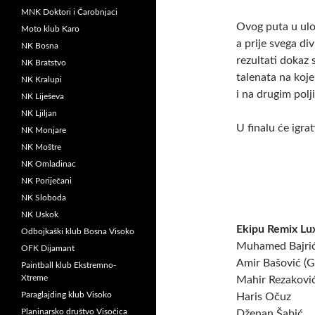
MNK Doktori i Čarobnjaci
Ovog puta u uloz
Moto klub Karo
a prije svega di
NK Bosna
rezultati dokaz 
NK Bratstvo
talenata na koje
NK Kralupi
i na drugim polj
NK Liješeva
NK Ljiljan
U finalu će igrat
NK Monjare
NK Moštre
NK Omladinac
NK Poriječani
NK Sloboda
NK Uskok
Ekipu Remix Lu
Odbojkaški klub Bosna Visoko
Muhamed Bajrić
OFK Dijamant
Amir Bašović (
Paintball klub Ekstremno-
Xtreme
Mahir Rezaković
Paraglajding klub Visoko
Haris Očuz
Planinarsko društvo Visočica
Dženan Šabić