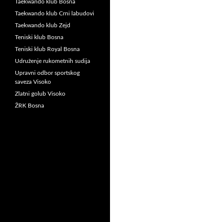
Taekwando klub Bosna
Taekwando klub Crni labudovi
Taekwando klub Zejd
Teniski klub Bosna
Teniski klub Royal Bosna
Udruženje rukometnih sudija
Upravni odbor sportskog
saveza Visoko
Zlatni golub Visoko
ŽRK Bosna