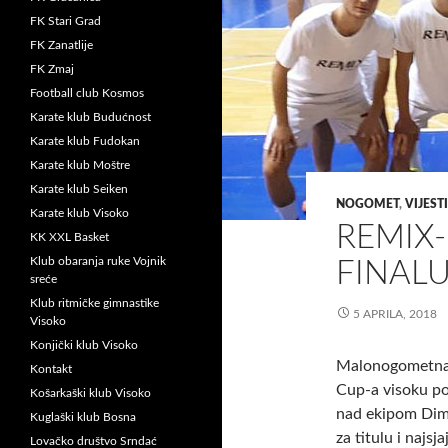
FK Stari Grad
FK Zanatlije
FK Zmaj
Football club Kosmos
Karate klub Budućnost
Karate klub Fudokan
Karate klub Moštre
Karate klub Seiken
NOGOMET
,
VIJESTI
Karate klub Visoko
REMIX
KK XXL Basket
Klub obaranja ruke Vojnik
FINALU
sreće
Klub ritmičke gimnastike
5 APRILA, 2018
Visoko
Konjički klub Visoko
Malonogometna l
Kontakt
Cup-a visoku po
Košarkaški klub Visoko
nad ekipom Dima
Kuglaški klub Bosna
za titulu i najsja
Lovačko društvo Srndać