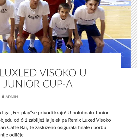
-LUXLED VISOKO U
 JUNIOR CUP-A
ADMIN
iga „Fer-play“se privodi kraju! U polufinalu Junior
bjedu od 6:1 zabilježila je ekipa Remix Luxed Visoko
n Caffe Bar, te zasluženo osigurala finale i borbu
jnije odličje.