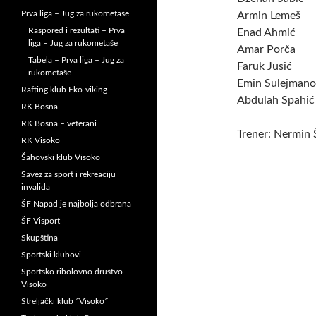
Prva liga – Jug za rukometaše
Armin Lemeš
Raspored i rezultati – Prva
Enad Ahmić
liga – Jug za rukometaše
Amar Porča
Tabela – Prva liga – Jug za
Faruk Jusić
rukometaše
Emin Sulejmano
Rafting klub Eko-viking
Abdulah Spahić
RK Bosna
RK Bosna – veterani
Trener: Nermin 
RK Visoko
Šahovski klub Visoko
Savez za sport i rekreaciju
invalida
ŠF Napad je najbolja odbrana
ŠF Visport
Skupština
Sportski klubovi
Sportsko ribolovno društvo
Visoko
Streljački klub ˝Visoko˝