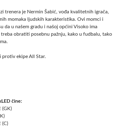
i trenera je Nermin Šabić, vođa kvalitetnih igrača,
vnih momaka ljudskih karakteristika. Ovi momci i
su da u našem gradu i našoj općini Visoko ima
 treba obratiti posebnu pažnju, kako u fudbalu, tako
ima.
i protiv ekipe All Star.
xLED čine:
 (GK)
GK)
 (C)