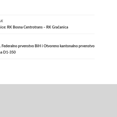
a
AK
ice: RK Bosna Centrotrans – RK Gračanica
. Federalno prvenstvo BiH i Otvoreno kantonalno prvenstvo
ma D1-350