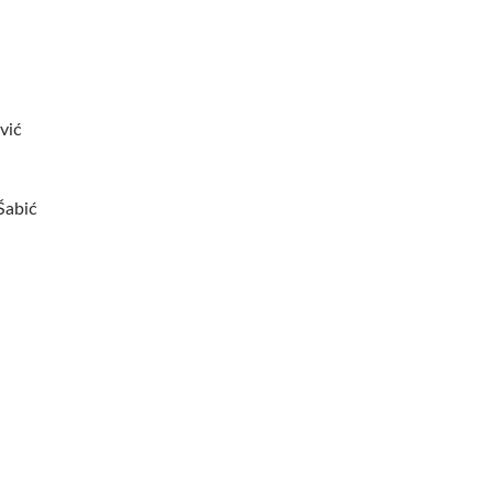
vić
Šabić