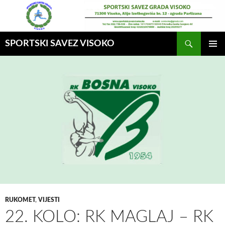
Idi
na
sadržaj
Pretraga
SPORTSKI SAVEZ VISOKO
GLAVNI
MENI
RUKOMET
,
VIJESTI
22. KOLO: RK MAGLAJ – RK