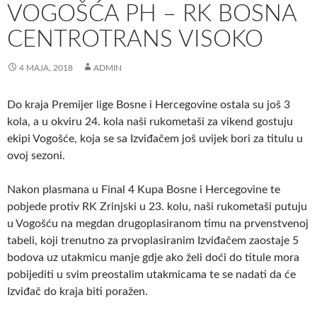
VOGOŠĆA PH – RK BOSNA
CENTROTRANS VISOKO
4 MAJA, 2018
ADMIN
Do kraja Premijer lige Bosne i Hercegovine ostala su još 3
kola, a u okviru 24. kola naši rukometaši za vikend gostuju
ekipi Vogošće, koja se sa Izviđačem još uvijek bori za titulu u
ovoj sezoni.
Nakon plasmana u Final 4 Kupa Bosne i Hercegovine te
pobjede protiv RK Zrinjski u 23. kolu, naši rukometaši putuju
u Vogošću na megdan drugoplasiranom timu na prvenstvenoj
tabeli, koji trenutno za prvoplasiranim Izviđačem zaostaje 5
bodova uz utakmicu manje gdje ako želi doći do titule mora
pobijediti u svim preostalim utakmicama te se nadati da će
Izviđač do kraja biti poražen.