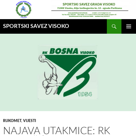
Idi
na
sadržaj
Pretraga
SPORTSKI SAVEZ VISOKO
GLAVNI
MENI
RUKOMET
,
VIJESTI
NAJAVA UTAKMICE: RK