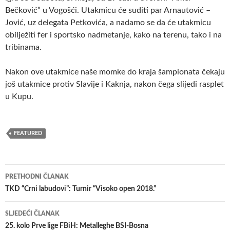
Bečković” u Vogošći. Utakmicu će suditi par Arnautović –
Jović, uz delegata Petkovića, a nadamo se da će utakmicu
obilježiti fer i sportsko nadmetanje, kako na terenu, tako i na
tribinama.
Nakon ove utakmice naše momke do kraja šampionata čekaju
još utakmice protiv Slavije i Kaknja, nakon čega slijedi rasplet
u Kupu.
FEATURED
Navigacija
PRETHODNI ČLANAK
članaka
TKD “Crni labudovi”: Turnir “Visoko open 2018.”
SLJEDEĆI ČLANAK
25. kolo Prve lige FBiH: Metalleghe BSI-Bosna