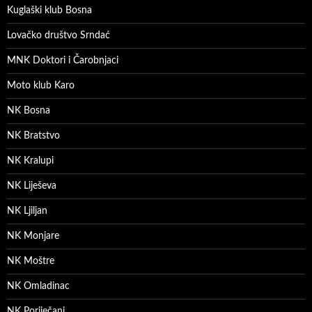
Kuglaški klub Bosna
Lovačko društvo Srndać
MNK Doktori i Čarobnjaci
Moto klub Karo
NK Bosna
NK Bratstvo
NK Kralupi
NK Liješeva
NK Ljiljan
NK Monjare
NK Moštre
NK Omladinac
NK Poriječani