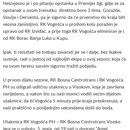
Neizvjesno je i po pitanju opstanka u Premijer ligi, gdje se za
opstanak u ovom trenutku direktno bore 3 tima, Goražde,
Slavija i Derventa, pa je sigurno da će prvenstvo do kraja biti
veoma zanimljivo. RK Vogošća u prošlom kolu poražen je
upravo od RK Izviđač, a prije toga RK Vogošća eliminiran je i
od RK Borac Banja Luka u Kupu.
Ipak, ti rezultati ne trebaju zavarati jer se i dalje, bez ikakve
sumnje, radi o jednoj od najboljih ekipa u ovoj sezoni, koja će
na svom terenu sasvim sigurno tražiti pobjedu.
U prvom dijelu sezone, RK Bosna Centrotrans i RK Vogošća
PH su odigrali odličnu utakmicu u Visokom, koja je završena
neriješeno, a nakon što su naši momci vodili većim dijelom
utakmice, da bi Vogošća 5 minuta prije kraja preokrenula, a
naši praktično u posljednjim sekundama došli do boda.
Utakmica RK Vogošća PH – RK Bosna Centrotrans Visoko
igra se u subotu, 5. maja, od 19 sati u dvorani “Amel