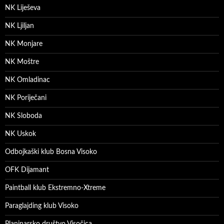
NK Liješeva
NK Ljiljan
NK Monjare
NK Moštre
NK Omladinac
NK Poriječani
NK Sloboda
NK Uskok
Odbojkaški klub Bosna Visoko
OFK Dijamant
Paintball klub Ekstremno-Xtreme
Paraglajding klub Visoko
Planinarsko društvo Visočica