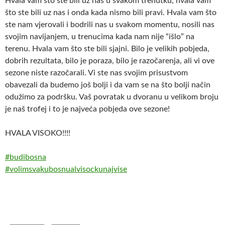
Hvala vam što ste bili uz nas u svakom trenutku, hvala vam
što ste bili uz nas i onda kada nismo bili pravi. Hvala vam što
ste nam vjerovali i bodrili nas u svakom momentu, nosili nas
svojim navijanjem, u trenucima kada nam nije “išlo” na
terenu. Hvala vam što ste bili sjajni. Bilo j
e velikih pobjeda,
dobrih rezultata, bilo je poraza, bilo je razočarenja, ali vi ove
sezone niste razočarali. Vi ste nas svojim prisustvom
obavezali da budemo još bolji i da vam se na što bolji način
odužimo za podršku. Vaš povratak u dvoranu u velikom broju
je naš trofej i to je najveća pobjeda ove sezone!
HVALA VISOKO!!!!
#
budibosna
#
volimsvakubosnualvisockunajvise