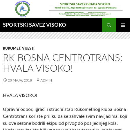
Idi
na
sadržaj
Pretraga
SPORTSKI SAVEZ VISOKO
GLAVNI
MENI
RUKOMET
,
VIJESTI
RK BOSNA CENTROTRANS:
HVALA VISOKO!
20 MAJA, 2018
ADMIN
HVALA VISOKO!
Upravni odbor, igrači i stručni štab Rukometnog kluba Bosna
Centrotrans koriste priliku da se zahvale svim navijačima, koji
su ove sezone bodrili ekipu od prvog do posljednjeg kola.