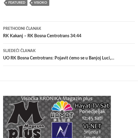
FEATURED
VISOKO
Navigacija
PRETHODNI ČLANAK
članaka
RK Kakanj – RK Bosna Centrotrans 34:44
SLJEDEĆI ČLANAK
UO RK Bosna Centrotrans: Pojavit ćemo se u Banjoj Luci,…