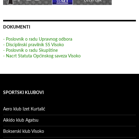
DOKUMENTI
- Poslovnik o radu Upravnog odbora
- Disciplinski pravilnik SS Visoko
- Poslovnik o radu Skupštine
- Nacrt Statuta Općinskog saveza Visoko
SPORTSKI KLUBOVI
Aero klub Izet Kurtalić
Aikido klub Agatsu
Bokserski klub Visoko