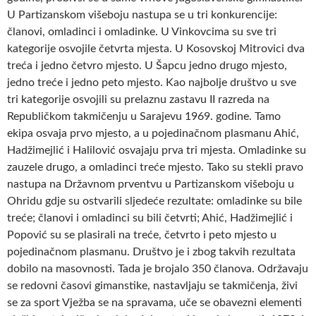
U Partizanskom višeboju nastupa se u tri konkurencije:
članovi, omladinci i omladinke. U Vinkovcima su sve tri
kategorije osvojile četvrta mjesta. U Kosovskoj Mitrovici dva
treća i jedno četvro mjesto. U Šapcu jedno drugo mjesto,
jedno treće i jedno peto mjesto. Kao najbolje društvo u sve
tri kategorije osvojili su prelaznu zastavu II razreda na
Republičkom takmičenju u Sarajevu 1969. godine. Tamo
ekipa osvaja prvo mjesto, a u pojedinačnom plasmanu Ahić,
Hadžimejlić i Halilović osvajaju prva tri mjesta. Omladinke su
zauzele drugo, a omladinci treće mjesto. Tako su stekli pravo
nastupa na Državnom prventvu u Partizanskom višeboju u
Ohridu gdje su ostvarili sljedeće rezultate: omladinke su bile
treće; članovi i omladinci su bili četvrti; Ahić, Hadžimejlić i
Popović su se plasirali na treće, četvrto i peto mjesto u
pojedinačnom plasmanu. Društvo je i zbog takvih rezultata
dobilo na masovnosti. Tada je brojalo 350 članova. Održavaju
se redovni časovi gimanstike, nastavljaju se takmičenja, živi
se za sport Vježba se na spravama, uče se obavezni elementi