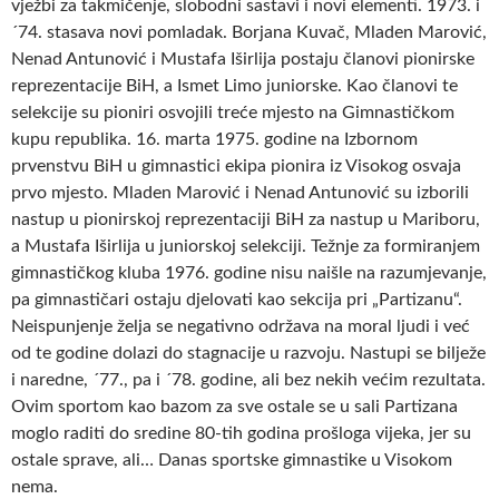
vježbi za takmičenje, slobodni sastavi i novi elementi. 1973. i
´74. stasava novi pomladak. Borjana Kuvač, Mladen Marović,
Nenad Antunović i Mustafa Iširlija postaju članovi pionirske
reprezentacije BiH, a Ismet Limo juniorske. Kao članovi te
selekcije su pioniri osvojili treće mjesto na Gimnastičkom
kupu republika. 16. marta 1975. godine na Izbornom
prvenstvu BiH u gimnastici ekipa pionira iz Visokog osvaja
prvo mjesto. Mladen Marović i Nenad Antunović su izborili
nastup u pionirskoj reprezentaciji BiH za nastup u Mariboru,
a Mustafa Iširlija u juniorskoj selekciji. Težnje za formiranjem
gimnastičkog kluba 1976. godine nisu naišle na razumjevanje,
pa gimnastičari ostaju djelovati kao sekcija pri „Partizanu“.
Neispunjenje želja se negativno održava na moral ljudi i već
od te godine dolazi do stagnacije u razvoju. Nastupi se bilježe
i naredne, ´77., pa i ´78. godine, ali bez nekih većim rezultata.
Ovim sportom kao bazom za sve ostale se u sali Partizana
moglo raditi do sredine 80-tih godina prošloga vijeka, jer su
ostale sprave, ali… Danas sportske gimnastike u Visokom
nema.