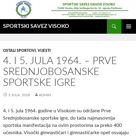
Idi
na
sadržaj
Pretraga
SPORTSKI SAVEZ VISOKO
GLAVNI
MENI
OSTALI SPORTOVI
,
VIJESTI
4. I 5. JULA 1964. – PRVE
SREDNJOBOSANSKE
SPORTSKE IGRE
3 JULA, 2018
ADMIN
4. i 5. jula 1964. godine u Visokom su održane Prve
Srednjobosanske
sportske igre, do tada najmasovnija
sportska manifestacija na ovim prostorima sa preko 400
učesnika. Visočki gimnastičari i gimnastičarke opet osvajaju