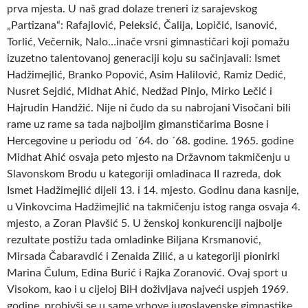
prva mjesta. U naš grad dolaze treneri iz sarajevskog
„Partizana“: Rafajlović, Peleksić, Čalija, Lopičić, Isanović,
Torlić, Večernik, Nalo…inače vrsni gimnastičari koji pomažu
izuzetno talentovanoj generaciji koju su sačinjavali: Ismet
Hadžimejlić, Branko Popović, Asim Halilović, Ramiz Dedić,
Nusret Sejdić, Midhat Ahić, Nedžad Pinjo, Mirko Lečić i
Hajrudin Handžić. Nije ni čudo da su nabrojani Visočani bili
rame uz rame sa tada najboljim gimanstičarima Bosne i
Hercegovine u periodu od ´64. do ´68. godine. 1965. godine
Midhat Ahić osvaja peto mjesto na Državnom takmičenju u
Slavonskom Brodu u kategoriji omladinaca II razreda, dok
Ismet Hadžimejlić dijeli 13. i 14. mjesto. Godinu dana kasnije,
u Vinkovcima Hadžimejlić na takmičenju istog ranga osvaja 4.
mjesto, a Zoran Plavšić 5. U ženskoj konkurenciji najbolje
rezultate postižu tada omladinke Biljana Krsmanović,
Mirsada Čabaravdić i Zenaida Zilić, a u kategoriji pionirki
Marina Čulum, Edina Burić i Rajka Zoranović. Ovaj sport u
Visokom, kao i u cijeloj BiH doživljava najveći uspjeh 1969.
godine, probivši se u same vrhove jugoslavenske gimnastike.