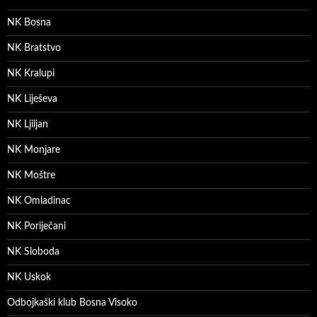
NK Bosna
NK Bratstvo
NK Kralupi
NK Liješeva
NK Ljiljan
NK Monjare
NK Moštre
NK Omladinac
NK Poriječani
NK Sloboda
NK Uskok
Odbojkaški klub Bosna Visoko