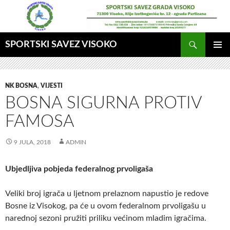
Idi
na
sadržaj
Pretraga
SPORTSKI SAVEZ VISOKO
GLAVNI
MENI
NK BOSNA
,
VIJESTI
BOSNA SIGURNA PROTIV
FAMOSA
9 JULA, 2018
ADMIN
Ubjedljiva pobjeda federalnog prvoligaša
Veliki broj igrača u ljetnom prelaznom napustio je redove
Bosne iz Visokog, pa će u ovom federalnom prvoligašu u
narednoj sezoni pružiti priliku većinom mladim igračima.