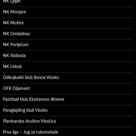
NK Ljiljan
NK Monjare
NK Moštre
NK Omladinac
NK Poriječani
NK Sloboda
NK Uskok
Odbojkaški klub Bosna Visoko
OFK Dijamant
Paintball klub Ekstremno-Xtreme
Paraglajding klub Visoko
Planinarsko društvo Visočica
Prva liga – Jug za rukometaše