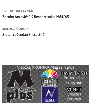
Navigacija
PRETHODNI ČLANAK
članaka
Zdenko Antović: RK Bosna Visoko 1964/65.
SLJEDEĆI ČLANAK
Sretan rođendan Enesu Sirči