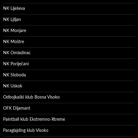
NK Liješeva
NK Ljiljan
NK Monjare
NK Moštre
NK Omladinac
NK Poriječani
NK Sloboda
NK Uskok
Odbojkaški klub Bosna Visoko
OFK Dijamant
Paintball klub Ekstremno-Xtreme
Paraglajding klub Visoko