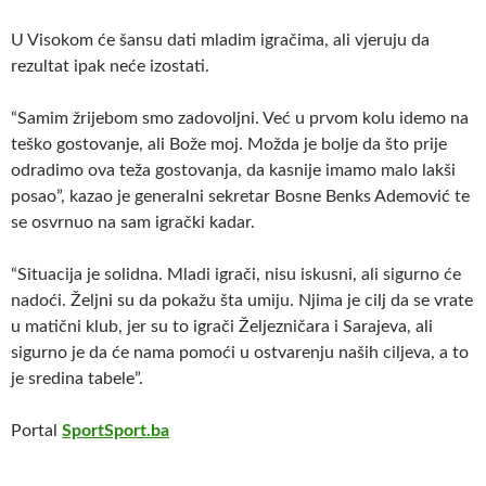
U Visokom će šansu dati mladim igračima, ali vjeruju da
rezultat ipak neće izostati.
“Samim žrijebom smo zadovoljni. Već u prvom kolu idemo na
teško gostovanje, ali Bože moj. Možda je bolje da što prije
odradimo ova teža gostovanja, da kasnije imamo malo lakši
posao”, kazao je generalni sekretar Bosne Benks Ademović te
se osvrnuo na sam igrački kadar.
“Situacija je solidna. Mladi igrači, nisu iskusni, ali sigurno će
nadoći. Željni su da pokažu šta umiju. Njima je cilj da se vrate
u matični klub, jer su to igrači Željezničara i Sarajeva, ali
sigurno je da će nama pomoći u ostvarenju naših ciljeva, a to
je sredina tabele”.
Portal
SportSport.ba