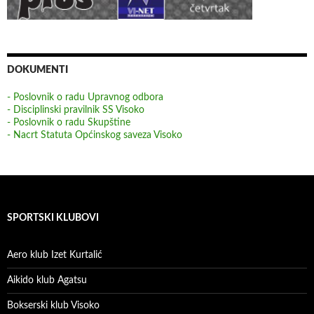
DOKUMENTI
- Poslovnik o radu Upravnog odbora
- Disciplinski pravilnik SS Visoko
- Poslovnik o radu Skupštine
- Nacrt Statuta Općinskog saveza Visoko
SPORTSKI KLUBOVI
Aero klub Izet Kurtalić
Aikido klub Agatsu
Bokserski klub Visoko