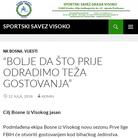
Idi
na
sadržaj
Pretraga
SPORTSKI SAVEZ VISOKO
GLAVNI
MENI
NK BOSNA
,
VIJESTI
“BOLJE DA ŠTO PRIJE
ODRADIMO TEŽA
GOSTOVANJA”
12 JULA, 2018
ADMIN
Cilj Bosne iz Visokog jasan
Podmlađena ekipa Bosne iz Visokog novu sezonu Prve lige
FBiH će otvoriti gostovanjem kod bihaćkog Jedinstva.