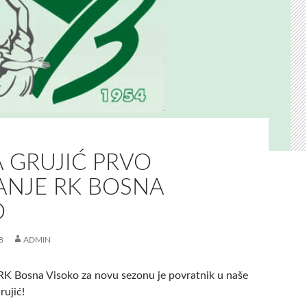
 GRUJIĆ PRVO
ANJE RK BOSNA
O
8
ADMIN
RK Bosna Visoko za novu sezonu je povratnik u naše
rujić!