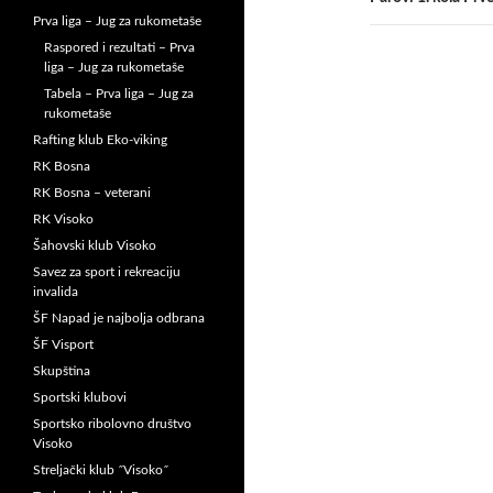
Prva liga – Jug za rukometaše
Raspored i rezultati – Prva
liga – Jug za rukometaše
Tabela – Prva liga – Jug za
rukometaše
Rafting klub Eko-viking
RK Bosna
RK Bosna – veterani
RK Visoko
Šahovski klub Visoko
Savez za sport i rekreaciju
invalida
ŠF Napad je najbolja odbrana
ŠF Visport
Skupština
Sportski klubovi
Sportsko ribolovno društvo
Visoko
Streljački klub ˝Visoko˝