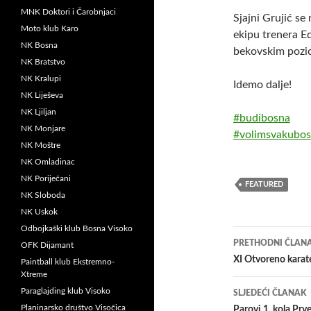
MNK Doktori i Čarobnjaci
Sjajni Grujić se
Moto klub Karo
ekipu trenera E
NK Bosna
bekovskim pozic
NK Bratstvo
NK Kralupi
Idemo dalje!
NK Liješeva
NK Ljiljan
#
budibosna
NK Monjare
#
volimsvakubos
NK Moštre
NK Omladinac
NK Poriječani
FEATURED
NK Sloboda
NK Uskok
Odbojkaški klub Bosna Visoko
Navigacij
PRETHODNI ČLAN
OFK Dijamant
članaka
XI Otvoreno karat
Paintball klub Ekstremno-
Xtreme
Paraglajding klub Visoko
SLJEDEĆI ČLANAK
Planinarsko društvo Visočica
Parovi 1. kola Prv