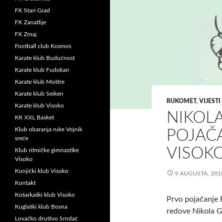
FK Stari Grad
FK Zanatlije
FK Zmaj
Football club Kosmos
Karate klub Budućnost
Karate klub Fudokan
Karate klub Moštre
Karate klub Seiken
RUKOMET
,
VIJESTI
Karate klub Visoko
NIKOLA
KK XXL Basket
Klub obaranja ruke Vojnik
POJAČ
sreće
VISOK
Klub ritmičke gimnastike
Visoko
Konjički klub Visoko
9 AUGUSTA, 201
Kontakt
Košarkaški klub Visoko
Prvo pojačanje 
Kuglaški klub Bosna
redove Nikola G
Lovačko društvo Srndać