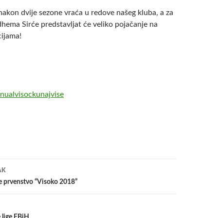
 nakon dvije sezone vraća u redove našeg kluba, a za
dhema Sirće predstavljat će veliko pojačanje na
ijama!
nualvisockunajvise
a
AK
e prvenstvo “Visoko 2018”
e lige FBiH