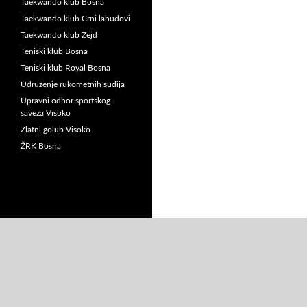
Taekwando klub Bosna
Taekwando klub Crni labudovi
Taekwando klub Zejd
Teniski klub Bosna
Teniski klub Royal Bosna
Udruženje rukometnih sudija
Upravni odbor sportskog
saveza Visoko
Zlatni golub Visoko
ŽRK Bosna