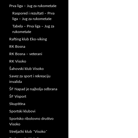
Prva liga – Jug za rukometaše
Raspored i rezultati – Prva
liga – Jug za rukometaše
Tabela – Prva liga – Jug za
rukometaše
Rafting klub Eko-viking
RK Bosna
RK Bosna – veterani
RK Visoko
Šahovski klub Visoko
Savez za sport i rekreaciju
invalida
ŠF Napad je najbolja odbrana
ŠF Visport
Skupština
Sportski klubovi
Sportsko ribolovno društvo
Visoko
Streljački klub ˝Visoko˝