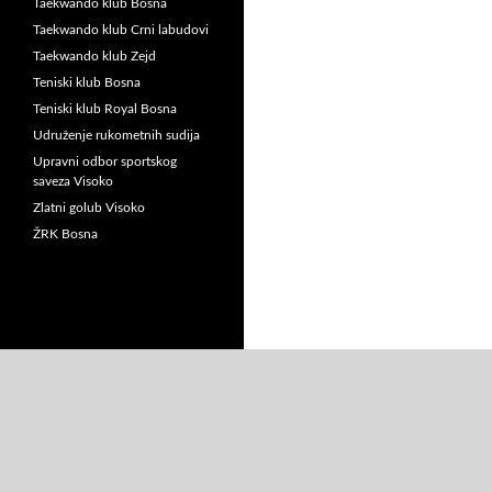
Taekwando klub Bosna
Taekwando klub Crni labudovi
Taekwando klub Zejd
Teniski klub Bosna
Teniski klub Royal Bosna
Udruženje rukometnih sudija
Upravni odbor sportskog
saveza Visoko
Zlatni golub Visoko
ŽRK Bosna