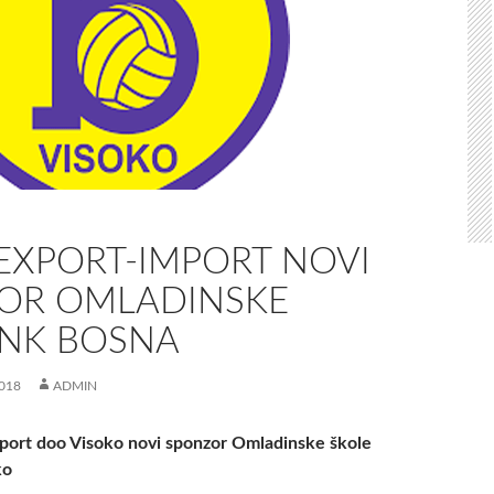
EXPORT-IMPORT NOVI
OR OMLADINSKE
 NK BOSNA
018
ADMIN
mport doo Visoko novi sponzor Omladinske škole
ko