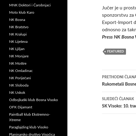
MNK Doktori i Čarobnjaci
Jučer je u pros
Moto klub Karo
sponzorstvu za
NK Bosna
Export-Import d
NK Bratstvo
odnosno za tak
NK Kralupi
Press NK Bosna 
NK Liješeva
NK Ljiljan
FEATURED
NK Monjare
NK Moštre
NK Omladinac
Navigacij
PRETHODNI ČLAN
NK Poriječani
članaka
Rukometaši Bosne 
NK Sloboda
NK Uskok
SLJEDEĆI ČLANAK
Odbojkaški klub Bosna Visoko
SK Visoko: 10. tra
OFK Dijamant
Paintball klub Ekstremno-
Xtreme
Paraglajding klub Visoko
Planinarsko društvo Visočica