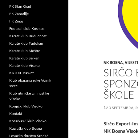
FK Stari Grad
FK Zanatlije
FK Zmaj
Football club Kosmos
Karate klub Budućnost
Karate klub Fudokan
Karate klub Moštre
Karate klub Seiken
NK BOSNA
,
VIJESTI
Karate klub Visoko
SIRČO 
KK XXL Basket
Klub obaranja ruke Vojnik
SPONZ
sreće
ŠKOLE
Klub ritmičke gimnastike
Visoko
Konjički klub Visoko
3 SEPTEMBRA, 2
Kontakt
Košarkaški klub Visoko
Sirčo Export-I
Kuglaški klub Bosna
NK Bosna Viso
Lovačko društvo Srndać