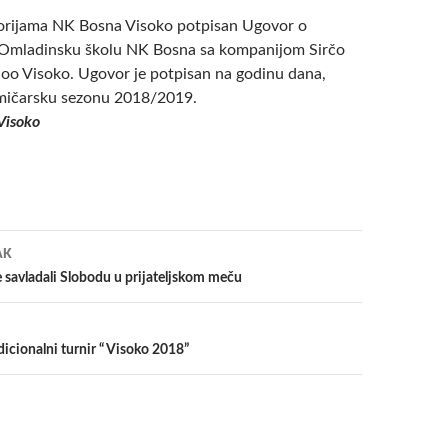
torijama NK Bosna Visoko potpisan Ugovor o
 Omladinsku školu NK Bosna sa kompanijom Sirčo
oo Visoko. Ugovor je potpisan na godinu dana,
mičarsku sezonu 2018/2019.
Visoko
a
AK
savladali Slobodu u prijateljskom meču
dicionalni turnir “ Visoko 2018”