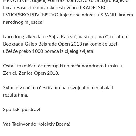
HRVATSKE , ubjedljivom razlikom .Ovo su za Sajru Kajević i
Imran Bašić ,takmičarski testovi pred KADETSKO
EVROPSKO PRVENSTVO koje ce se odrzat u SPANIJI krajem
narednog mijeseca.
Narednog vikenda ce Sajra Kajević, nastupiti na G turniru u
Beogradu Galeb Belgrade Open 2018 na kome će uzet
učešće preko 1000 boraca iz cijelog svijeta.
Ostali takmičari će nastupiti na mešunarodnom turniru u
Zenici, Zenica Open 2018.
Svim osvajaćima čestitamo na osvojenim medaljala i
rezultatima.
Sportski pozdrav!
Vaš Taekwondo Kolektiv Bosna!