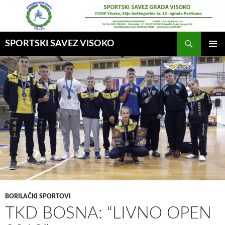
Idi
na
sadržaj
Pretraga
SPORTSKI SAVEZ VISOKO
GLAVNI
MENI
BORILAČKI SPORTOVI
TKD BOSNA: “LIVNO OPEN