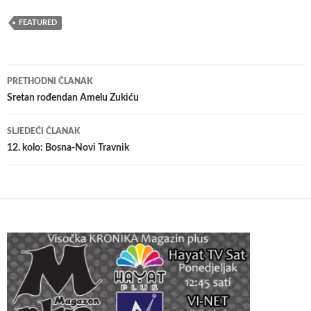
FEATURED
Navigacija
PRETHODNI ČLANAK
članaka
Sretan rođendan Amelu Zukiću
SLJEDEĆI ČLANAK
12. kolo: Bosna-Novi Travnik