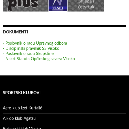
DOKUMENTI
- Poslovnik o radu Upravnog odbora
- Disciplinski pravilnik SS Visoko
- Poslovnik o radu Skupštine
- Nacrt Statuta Općinskog saveza Visoko
SPORTSKI KLUBOVI
Aero klub Izet Kurtalić
Aikido klub Agatsu
Bokserski klub Visoko