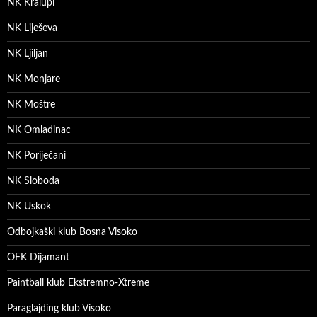
NK Kralupi
NK Liješeva
NK Ljiljan
NK Monjare
NK Moštre
NK Omladinac
NK Poriječani
NK Sloboda
NK Uskok
Odbojkaški klub Bosna Visoko
OFK Dijamant
Paintball klub Ekstremno-Xtreme
Paraglajding klub Visoko