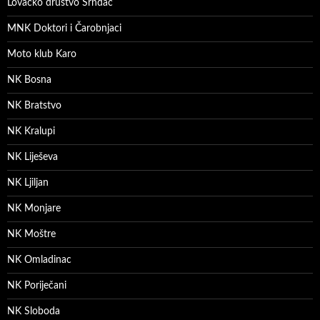
Lovačko društvo Srndać
MNK Doktori i Čarobnjaci
Moto klub Karo
NK Bosna
NK Bratstvo
NK Kralupi
NK Liješeva
NK Ljiljan
NK Monjare
NK Moštre
NK Omladinac
NK Poriječani
NK Sloboda