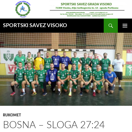
Idi
na
sadržaj
Pretraga
SPORTSKI SAVEZ VISOKO
GLAVNI
MENI
RUKOMET
BOSNA – SLOGA 27:24