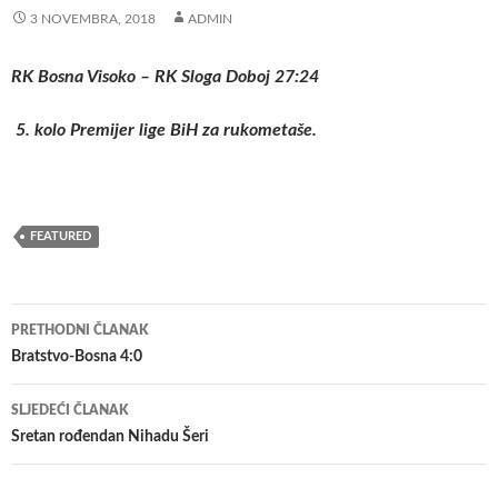
3 NOVEMBRA, 2018
ADMIN
RK Bosna Visoko – RK Sloga Doboj 27:24
5. kolo Premijer lige BiH za rukometaše.
FEATURED
Navigacija
PRETHODNI ČLANAK
članaka
Bratstvo-Bosna 4:0
SLJEDEĆI ČLANAK
Sretan rođendan Nihadu Šeri