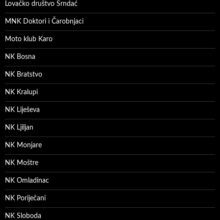
Lovačko društvo Srndać
MNK Doktori i Čarobnjaci
Moto klub Karo
NK Bosna
NK Bratstvo
NK Kralupi
NK Liješeva
NK Ljiljan
NK Monjare
NK Moštre
NK Omladinac
NK Poriječani
NK Sloboda