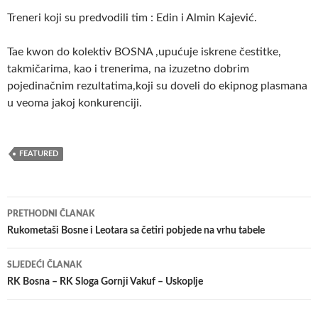
Treneri koji su predvodili tim : Edin i Almin Kajević.
Tae kwon do kolektiv BOSNA ,upućuje iskrene čestitke,
takmičarima, kao i trenerima, na izuzetno dobrim
pojedinačnim rezultatima,koji su doveli do ekipnog plasmana
u veoma jakoj konkurenciji.
FEATURED
Navigacija
PRETHODNI ČLANAK
članaka
Rukometaši Bosne i Leotara sa četiri pobjede na vrhu tabele
SLJEDEĆI ČLANAK
RK Bosna – RK Sloga Gornji Vakuf – Uskoplje