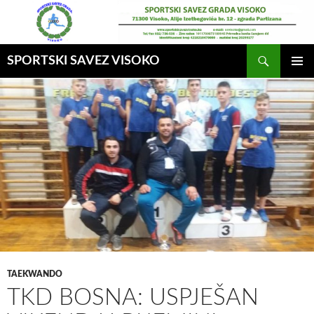
Idi
na
sadržaj
Pretraga
SPORTSKI SAVEZ VISOKO
GLAVNI
MENI
TAEKWANDO
TKD BOSNA: USPJEŠAN