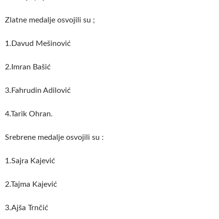
Zlatne medalje osvojili su ;
1.Davud Mešinović
2.Imran Bašić
3.Fahrudin Adilović
4.Tarik Ohran.
Srebrene medalje osvojili su :
1.Sajra Kajević
2.Tajma Kajević
3.Ajša Trnčić