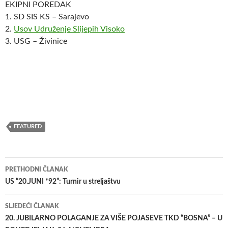
EKIPNI POREDAK
1. SD SIS KS – Sarajevo
2.
Usov Udruženje Slijepih Visoko
3. USG – Živinice
FEATURED
Navigacija
PRETHODNI ČLANAK
članaka
US “20.JUNI *92”: Turnir u streljaštvu
SLJEDEĆI ČLANAK
20. JUBILARNO POLAGANJE ZA VIŠE POJASEVE TKD “BOSNA” – U