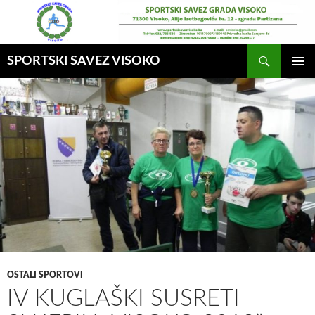
Idi
na
sadržaj
Pretraga
SPORTSKI SAVEZ VISOKO
GLAVNI
MENI
OSTALI SPORTOVI
IV KUGLAŠKI SUSRETI