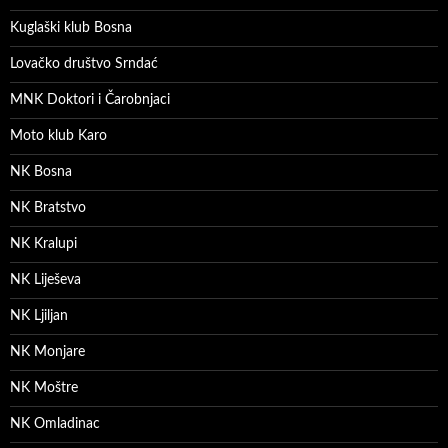
Kuglaški klub Bosna
Lovačko društvo Srndać
MNK Doktori i Čarobnjaci
Moto klub Karo
NK Bosna
NK Bratstvo
NK Kralupi
NK Liješeva
NK Ljiljan
NK Monjare
NK Moštre
NK Omladinac