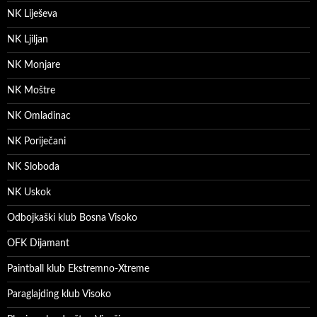
NK Liješeva
NK Ljiljan
NK Monjare
NK Moštre
NK Omladinac
NK Poriječani
NK Sloboda
NK Uskok
Odbojkaški klub Bosna Visoko
OFK Dijamant
Paintball klub Ekstremno-Xtreme
Paraglajding klub Visoko