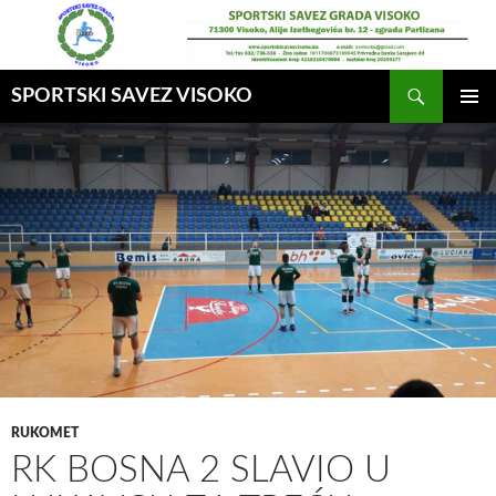
Idi
na
sadržaj
Pretraga
SPORTSKI SAVEZ VISOKO
GLAVNI
MENI
RUKOMET
RK BOSNA 2 SLAVIO U