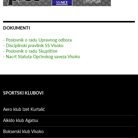
DOKUMENTI
- Poslovnik o radu Upravnog odbora
- Disciplinski pravilnik SS Visoko
- Poslovnik o radu Skupštine
- Nacrt Statuta Općinskog saveza Visoko
SPORTSKI KLUBOVI
Aero klub Izet Kurtalić
Aikido klub Agatsu
Bokserski klub Visoko