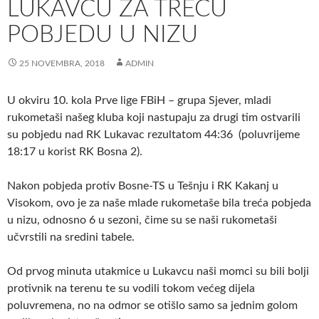
LUKAVCU ZA TREĆU
POBJEDU U NIZU
25 NOVEMBRA, 2018
ADMIN
U okviru 10. kola Prve lige FBiH – grupa Sjever, mladi
rukometaši našeg kluba koji nastupaju za drugi tim ostvarili
su pobjedu nad RK Lukavac rezultatom 44:36 (poluvrijeme
18:17 u korist RK Bosna 2).
Nakon pobjeda protiv Bosne-TS u Tešnju i RK Kakanj u
Visokom, ovo je za naše mlade rukometaše bila treća pobjeda
u nizu, odnosno 6 u sezoni, čime su se naši rukometaši
učvrstili na sredini tabele.
Od prvog minuta utakmice u Lukavcu naši momci su bili bolji
protivnik na terenu te su vodili tokom većeg dijela
poluvremena, no na odmor se otišlo samo sa jednim golom