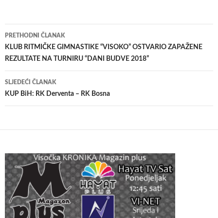
Navigacija
PRETHODNI ČLANAK
članaka
KLUB RITMIČKE GIMNASTIKE “VISOKO” OSTVARIO ZAPAŽENE
REZULTATE NA TURNIRU “DANI BUDVE 2018”
SLJEDEĆI ČLANAK
KUP BiH: RK Derventa – RK Bosna