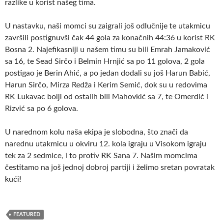
razlike u korist našeg tima.
U nastavku, naši momci su zaigrali još odlučnije te utakmicu
završili postignuvši čak 44 gola za konačnih 44:36 u korist RK
Bosna 2. Najefikasniji u našem timu su bili Emrah Jamaković
sa 16, te Sead Sirčo i Belmin Hrnjić sa po 11 golova, 2 gola
postigao je Berin Ahić, a po jedan dodali su još Harun Babić,
Harun Sirčo, Mirza Redža i Kerim Semić, dok su u redovima
RK Lukavac bolji od ostalih bili Mahovkić sa 7, te Omerdić i
Rizvić sa po 6 golova.
U narednom kolu naša ekipa je slobodna, što znači da
narednu utakmicu u okviru 12. kola igraju u Visokom igraju
tek za 2 sedmice, i to protiv RK Sana 7. Našim momcima
čestitamo na još jednoj dobroj partiji i želimo sretan povratak
kući!
FEATURED