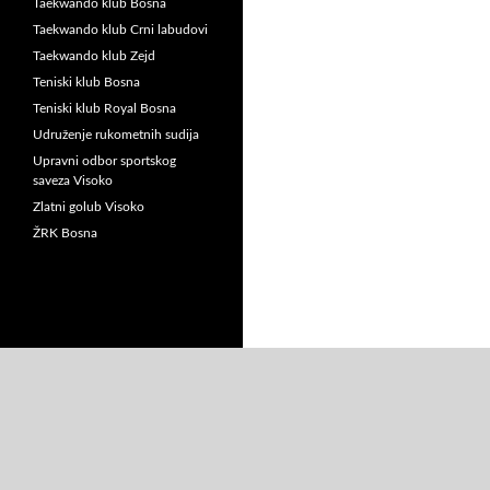
Taekwando klub Bosna
Taekwando klub Crni labudovi
Taekwando klub Zejd
Teniski klub Bosna
Teniski klub Royal Bosna
Udruženje rukometnih sudija
Upravni odbor sportskog
saveza Visoko
Zlatni golub Visoko
ŽRK Bosna