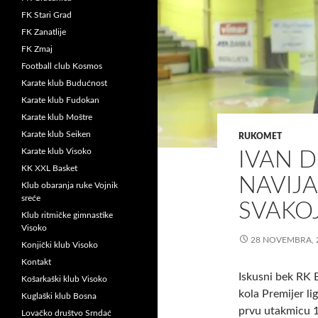
FK Stari Grad
FK Zanatlije
FK Zmaj
Football club Kosmos
Karate klub Budućnost
Karate klub Fudokan
Karate klub Moštre
Karate klub Seiken
RUKOMET
Karate klub Visoko
IVAN D
KK XXL Basket
NAVIJ
Klub obaranja ruke Vojnik
sreće
SVAKO
Klub ritmičke gimnastike
Visoko
28 NOVEMBRA, 
Konjički klub Visoko
Kontakt
Iskusni bek RK 
Košarkaški klub Visoko
kola Premijer l
Kuglaški klub Bosna
prvu utakmicu 1
Lovačko društvo Srndać