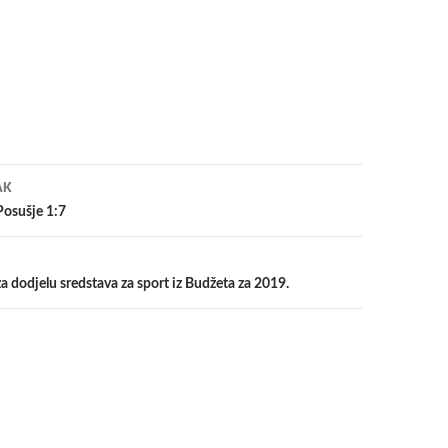
a
AK
Posušje 1:7
a dodjelu sredstava za sport iz Budžeta za 2019.