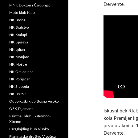
Dervente.
MNK Doktori i Čarobnjaci
Moto klub Karo
NK Bosna
NK Bratstvo
NK Kralupi
NK Liješeva
NK Ljiljan
NK Monjare
NK Moštre
NK Omladinac
NK Poriječani
NK Sloboda
NK Uskok
Odbojkaški klub Bosna Visoko
OFK Dijamant
Iskusni bek RK 
Paintball klub Ekstremno-
kola Premijer l
Xtreme
prvu utakmicu 1
Paraglajding klub Visoko
Dervente.
Planinarsko društvo Visočica