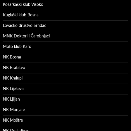
Košarkaški klub Visoko
Kuglaški klub Bosna
Lovačko društvo Srndać
MNK Doktori i Čarobnjaci
Moto klub Karo
NK Bosna
NK Bratstvo
NK Kralupi
NK Liješeva
NK Ljiljan
NK Monjare
NK Moštre
NK Omladinac