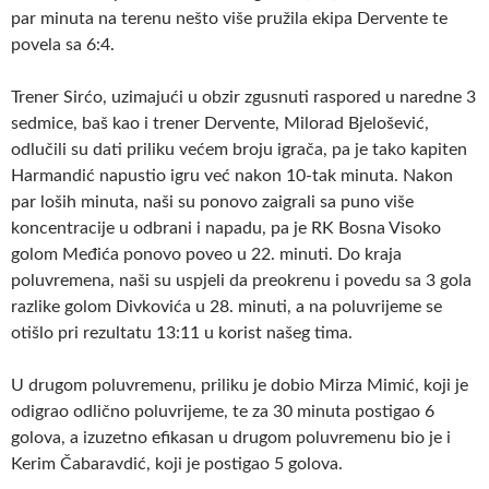
par minuta na terenu nešto više pružila ekipa Dervente te
povela sa 6:4.
Trener Sirćo, uzimajući u obzir zgusnuti raspored u naredne 3
sedmice, baš kao i trener Dervente, Milorad Bjelošević,
odlučili su dati priliku većem broju igrača, pa je tako kapiten
Harmandić napustio igru već nakon 10-tak minuta. Nakon
par loših minuta, naši su ponovo zaigrali sa puno više
koncentracije u odbrani i napadu, pa je RK Bosna Visoko
golom Međića ponovo poveo u 22. minuti. Do kraja
poluvremena, naši su uspjeli da preokrenu i povedu sa 3 gola
razlike golom Divkovića u 28. minuti, a na poluvrijeme se
otišlo pri rezultatu 13:11 u korist našeg tima.
U drugom poluvremenu, priliku je dobio Mirza Mimić, koji je
odigrao odlično poluvrijeme, te za 30 minuta postigao 6
golova, a izuzetno efikasan u drugom poluvremenu bio je i
Kerim Čabaravdić, koji je postigao 5 golova.