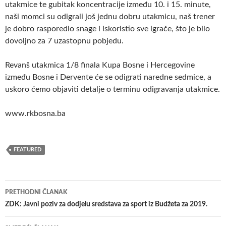
utakmice te gubitak koncentracije između 10. i 15. minute,
naši momci su odigrali još jednu dobru utakmicu, naš trener
je dobro rasporedio snage i iskoristio sve igrače, što je bilo
dovoljno za 7 uzastopnu pobjedu.
Revanš utakmica 1/8 finala Kupa Bosne i Hercegovine
između Bosne i Dervente će se odigrati naredne sedmice, a
uskoro ćemo objaviti detalje o terminu odigravanja utakmice.
www.rkbosna.ba
FEATURED
Navigacija
PRETHODNI ČLANAK
članaka
ZDK: Javni poziv za dodjelu sredstava za sport iz Budžeta za 2019.