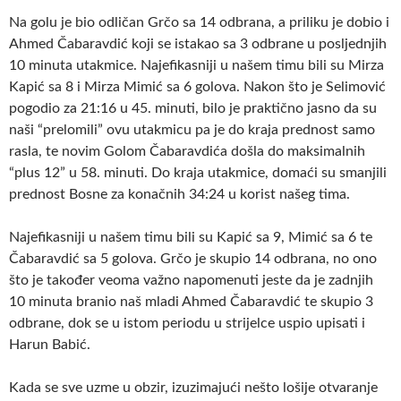
Na golu je bio odličan Grčo sa 14 odbrana, a priliku je dobio i
Ahmed Čabaravdić koji se istakao sa 3 odbrane u posljednjih
10 minuta utakmice. Najefikasniji u našem timu bili su Mirza
Kapić sa 8 i Mirza Mimić sa 6 golova. Nakon što je Selimović
pogodio za 21:16 u 45. minuti, bilo je praktično jasno da su
naši “prelomili” ovu utakmicu pa je do kraja prednost samo
rasla, te novim Golom Čabaravdića došla do maksimalnih
“plus 12” u 58. minuti. Do kraja utakmice, domaći su smanjili
prednost Bosne za konačnih 34:24 u korist našeg tima.
Najefikasniji u našem timu bili su Kapić sa 9, Mimić sa 6 te
Čabaravdić sa 5 golova. Grčo je skupio 14 odbrana, no ono
što je također veoma važno napomenuti jeste da je zadnjih
10 minuta branio naš mladi Ahmed Čabaravdić te skupio 3
odbrane, dok se u istom periodu u strijelce uspio upisati i
Harun Babić.
Kada se sve uzme u obzir, izuzimajući nešto lošije otvaranje