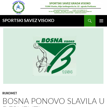
Idi
na
sadržaj
Pretraga
SPORTSKI SAVEZ VISOKO
GLAVNI
MENI
RUKOMET
BOSNA PONOVO SLAVILA U