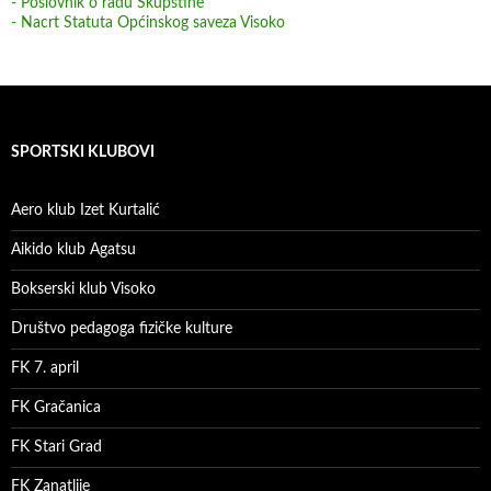
- Poslovnik o radu Skupštine
- Nacrt Statuta Općinskog saveza Visoko
SPORTSKI KLUBOVI
Aero klub Izet Kurtalić
Aikido klub Agatsu
Bokserski klub Visoko
Društvo pedagoga fizičke kulture
FK 7. april
FK Gračanica
FK Stari Grad
FK Zanatlije