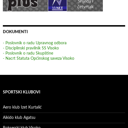
DOKUMENTI
- Poslovnik o radu Upravnog odbora
- Disciplinski pravilnik SS Visoko
- Poslovnik o radu Skupštine
- Nacrt Statuta Općinskog saveza Visoko
SPORTSKI KLUBOVI
Aero klub Izet Kurtalić
Aikido klub Agatsu
Bokserski klub Visoko