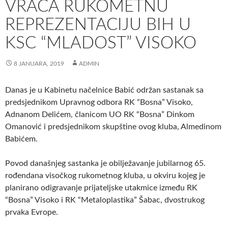
VRAĆA RUKOMETNU
REPREZENTACIJU BIH U
KSC “MLADOST” VISOKO
8 JANUARA, 2019
ADMIN
Danas je u Kabinetu načelnice Babić održan sastanak sa
predsjednikom Upravnog odbora RK “Bosna” Visoko,
Adnanom Delićem, članicom UO RK “Bosna” Dinkom
Omanović i predsjednikom skupštine ovog kluba, Almedinom
Babićem.
Povod današnjeg sastanka je obilježavanje jubilarnog 65.
rođendana visočkog rukometnog kluba, u okviru kojeg je
planirano odigravanje prijateljske utakmice između RK
“Bosna” Visoko i RK “Metaloplastika” Šabac, dvostrukog
prvaka Evrope.