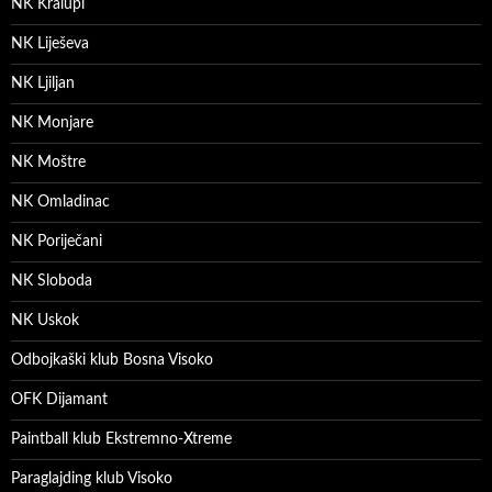
NK Kralupi
NK Liješeva
NK Ljiljan
NK Monjare
NK Moštre
NK Omladinac
NK Poriječani
NK Sloboda
NK Uskok
Odbojkaški klub Bosna Visoko
OFK Dijamant
Paintball klub Ekstremno-Xtreme
Paraglajding klub Visoko