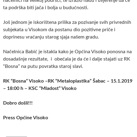
načelnici na velikoj podršci, te izrazio nadu i uvjerenje da će
ta podrška biti jača i bolja u budućnosti.
Još jednom je iskorištena prilika za pozivanje svih privrednih
subjekata u Visokom da postanu dio pozitivne priče i
doprinesu vraćanju starog sjaja našem gradu.
Načelnica Babić je istakla kako je Općina Visoko ponosna na
dosadašnje rezultate, i obećala je da će i dalje stajati uz RK
“Bosna” na putu povratka staroj slavi.
RK “Bosna” Visoko –RK “Metaloplastika” Šabac – 15.1.2019
– 18:00 h – KSC “Mladost” Visoko
Dobro došli!!!
Press Općine Visoko