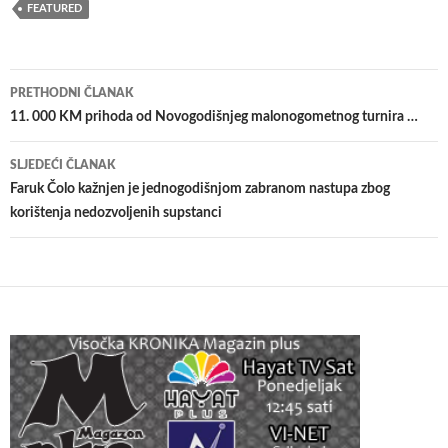
FEATURED
Navigacija
PRETHODNI ČLANAK
članaka
11. 000 KM prihoda od Novogodišnjeg malonogometnog turnira …
SLJEDEĆI ČLANAK
Faruk Čolo kažnjen je jednogodišnjom zabranom nastupa zbog
korištenja nedozvoljenih supstanci