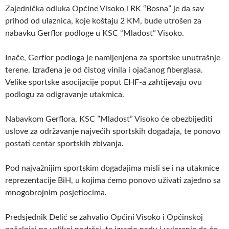
Zajednička odluka Općine Visoko i RK “Bosna” je da sav
prihod od ulaznica, koje koštaju 2 KM, bude utrošen za
nabavku Gerflor podloge u KSC “Mladost” Visoko.
Inače, Gerflor podloga je namijenjena za sportske unutrašnje
terene. Izrađena je od čistog vinila i ojačanog fiberglasa.
Velike sportske asocijacije poput EHF-a zahtijevaju ovu
podlogu za odigravanje utakmica.
Nabavkom Gerflora, KSC ”Mladost” Visoko će obezbijediti
uslove za održavanje najvećih sportskih događaja, te ponovo
postati centar sportskih zbivanja.
Pod najvažnijim sportskim događajima misli se i na utakmice
reprezentacije BiH, u kojima ćemo ponovo uživati zajedno sa
mnogobrojnim posjetiocima.
Predsjednik Delić se zahvalio Općini Visoko i Općinskoj