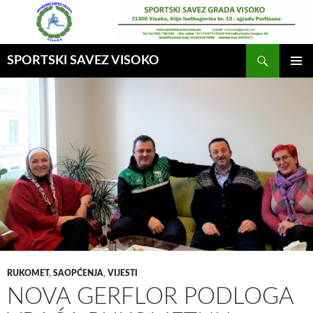
Idi
na
sadržaj
Pretraga
SPORTSKI SAVEZ VISOKO
GLAVNI
MENI
RUKOMET
,
SAOPĆENJA
,
VIJESTI
NOVA GERFLOR PODLOGA