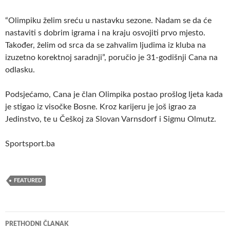
“Olimpiku želim sreću u nastavku sezone. Nadam se da će
nastaviti s dobrim igrama i na kraju osvojiti prvo mjesto.
Također, želim od srca da se zahvalim ljudima iz kluba na
izuzetno korektnoj saradnji”, poručio je 31-godišnji Cana na
odlasku.
Podsjećamo, Cana je član Olimpika postao prošlog ljeta kada
je stigao iz visočke Bosne. Kroz karijeru je još igrao za
Jedinstvo, te u Češkoj za Slovan Varnsdorf i Sigmu Olmutz.
Sportsport.ba
FEATURED
Navigacija
PRETHODNI ČLANAK