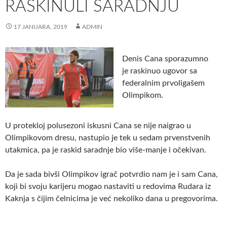
RASKINULI SARADNJU
17 JANUARA, 2019
ADMIN
Denis Cana sporazumno
je raskinuo ugovor sa
federalnim prvoligašem
Olimpikom.
U protekloj polusezoni iskusni Cana se nije naigrao u
Olimpikovom dresu, nastupio je tek u sedam prvenstvenih
utakmica, pa je raskid saradnje bio više-manje i očekivan.
Da je sada bivši Olimpikov igrač potvrdio nam je i sam Cana,
koji bi svoju karijeru mogao nastaviti u redovima Rudara iz
Kaknja s čijim čelnicima je već nekoliko dana u pregovorima.