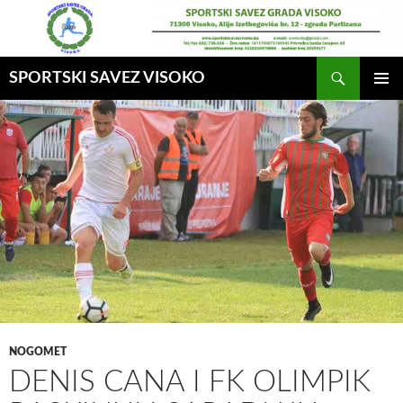
Idi
na
sadržaj
Pretraga
SPORTSKI SAVEZ VISOKO
GLAVNI
MENI
NOGOMET
DENIS CANA I FK OLIMPIK