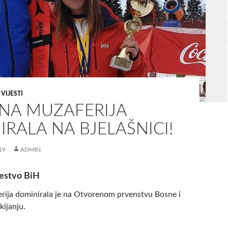
,
VIJESTI
INA MUZAFERIJA
RALA NA BJELAŠNICI!
19
ADMIN
estvo BiH
rija dominirala je na Otvorenom prvenstvu Bosne i
kijanju.