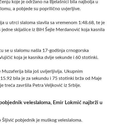
enju koje je održano na Bjelašnici bila najbolja u
alomu, a pobjede su poprilično uvjerljive.
ja u utrci slaloma slavila sa vremenom 1:48.68, te je
oš jedne skijašice iz BiH Šejle Merdanović koja kasnila
u se u slalomu našla 17-godšnja crnogorska
Vujičić koja je kasnika dvije sekunde i 60 stotinki.
 Muzaferija bila još uvijerljivija. Ukupnim
5.92 bila je za sekundu i 75 stotinki brža od Maje
je treća završila Petra Veljković iz Srbije.
 pobjednik veleslaloma, Emir Lokmić najbrži u
 Šljivić pobjednik je muškog veleslaloma.