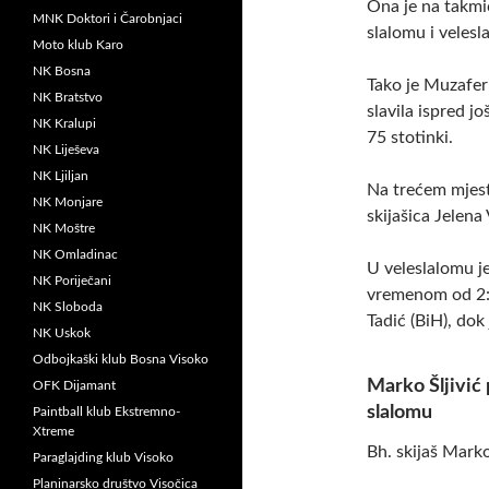
Ona je na takmič
MNK Doktori i Čarobnjaci
slalomu i velesl
Moto klub Karo
NK Bosna
Tako je Muzaferi
NK Bratstvo
slavila ispred j
NK Kralupi
75 stotinki.
NK Liješeva
NK Ljiljan
Na trećem mjest
NK Monjare
skijašica Jelena 
NK Moštre
NK Omladinac
U veleslalomu je
NK Poriječani
vremenom od 2:1
NK Sloboda
Tadić (BiH), dok 
NK Uskok
Odbojkaški klub Bosna Visoko
Marko Šljivić
OFK Dijamant
slalomu
Paintball klub Ekstremno-
Xtreme
Bh. skijaš Marko
Paraglajding klub Visoko
Planinarsko društvo Visočica