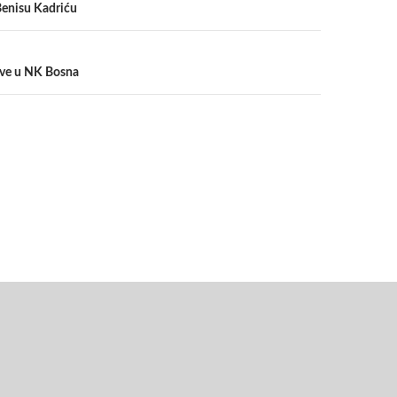
Benisu Kadriću
ive u NK Bosna