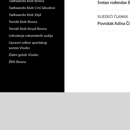
Taekwando klub Bosna
članaka
Sretan rođendan 
Taekwando klub Crni labudovi
Taekwando klub Zejd
SLJEDEĆI ČLANAK
Teniski klub Bosna
Povratak Adina Č
Teniski klub Royal Bosna
Udruženje rukometnih sudija
Upravni odbor sportskog
saveza Visoko
Zlatni golub Visoko
ŽRK Bosna