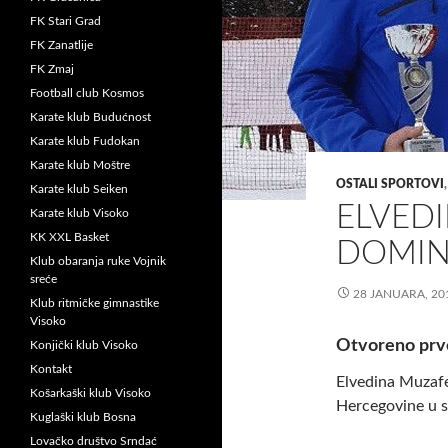
FK Stari Grad
FK Zanatlije
FK Zmaj
Football club Kosmos
Karate klub Budućnost
Karate klub Fudokan
Karate klub Moštre
OSTALI SPORTOVI
Karate klub Seiken
ELVED
Karate klub Visoko
KK XXL Basket
DOMINI
Klub obaranja ruke Vojnik
sreće
28 JANUARA, 20
Klub ritmičke gimnastike
Visoko
Otvoreno prv
Konjički klub Visoko
Kontakt
Elvedina Muzafe
Košarkaški klub Visoko
Hercegovine u s
Kuglaški klub Bosna
Lovačko društvo Srndać