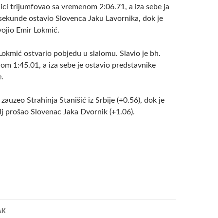
ici trijumfovao sa vremenom 2:06.71, a iza sebe ja
 sekunde ostavio Slovenca Jaku Lavornika, dok je
vojio Emir Lokmić.
Lokmić ostvario pobjedu u slalomu. Slavio je bh.
om 1:45.01, a iza sebe je ostavio predstavnike
e.
zauzeo Strahinja Stanišić iz Srbije (+0.56), dok je
ilj prošao Slovenac Jaka Dvornik (+1.06).
a
AK