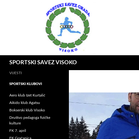
Idi
na
sadržaj
Pretraga
SPORTSKI SAVEZ VISOKO
VIJESTI
SPORTSKI KLUBOVI
Aero klub Izet Kurtalić
Aikido klub Agatsu
Bokserski klub Visoko
Društvo pedagoga fizičke
kulture
FK 7. april
FK Gračanica