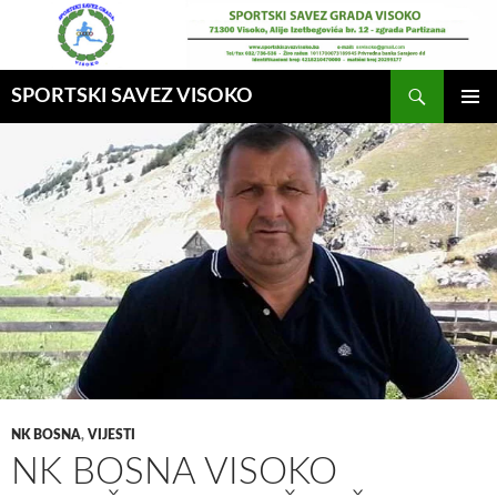
Idi
na
sadržaj
Pretraga
SPORTSKI SAVEZ VISOKO
GLAVNI
MENI
NK BOSNA
,
VIJESTI
NK BOSNA VISOKO