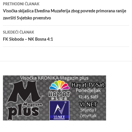
Navigacija
PRETHODNI ČLANAK
članaka
Visočka skijašica Elvedina Muzaferija zbog povrede primorana ranije
završiti Svjetsko prvenstvo
SLJEDEĆI ČLANAK
FK Sloboda – NK Bosna 4:1