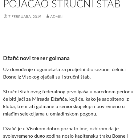
POJAČAO STRUČNI ŠTAB
7 FEBRUARA, 2019
ADMIN
Džafić novi trener golmana
Uz dovođenje nogometaša za proljetni dio sezone, čelnici
Bosne iz Visokog ojačali su i stručni štab.
Stručni štab ovog federalnog prvoligaša u narednom periodu
će biti jači za Mirsada Džafića, koji će, kako je saopšteno iz
kluba, trenirati golmane u seniorskoj ekipi i povremeno u
mlađim selekcijama u omladinskom pogonu.
Džafić je u Visokom dobro poznato ime, ozbirom da je
svojevremeno dugo godina nosio kapitensku traku Bosne i