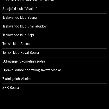
Sportsko ribolovno društvo Visoko
Streljački klub ˝Visoko˝
Taekwando klub Bosna
Taekwando klub Crni labudovi
Taekwando klub Zejd
Teniski klub Bosna
Teniski klub Royal Bosna
Udruženje rukometnih sudija
Upravni odbor sportskog saveza Visoko
Zlatni golub Visoko
ŽRK Bosna