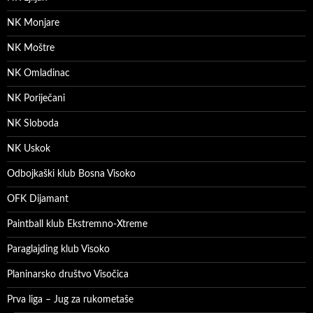
NK Monjare
NK Moštre
NK Omladinac
NK Poriječani
NK Sloboda
NK Uskok
Odbojkaški klub Bosna Visoko
OFK Dijamant
Paintball klub Ekstremno-Xtreme
Paraglajding klub Visoko
Planinarsko društvo Visočica
Prva liga – Jug za rukometaše