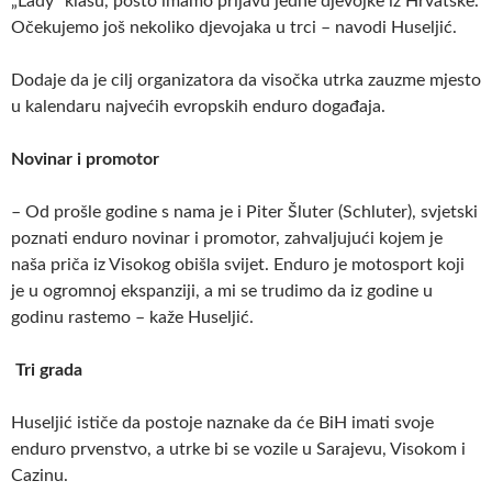
„Lady“ klasu, pošto imamo prijavu jedne djevojke iz Hrvatske.
Očekujemo još nekoliko djevojaka u trci – navodi Huseljić.
Dodaje da je cilj organizatora da visočka utrka zauzme mjesto
u kalendaru najvećih evropskih enduro događaja.
Novinar i promotor
– Od prošle godine s nama je i Piter Šluter (Schluter), svjetski
poznati enduro novinar i promotor, zahvaljujući kojem je
naša priča iz Visokog obišla svijet. Enduro je motosport koji
je u ogromnoj ekspanziji, a mi se trudimo da iz godine u
godinu rastemo – kaže Huseljić.
Tri grada
Huseljić ističe da postoje naznake da će BiH imati svoje
enduro prvenstvo, a utrke bi se vozile u Sarajevu, Visokom i
Cazinu.