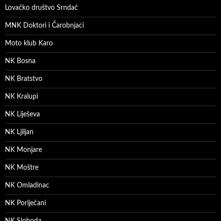
Lovačko društvo Srndać
MNK Doktori i Čarobnjaci
Moto klub Karo
NK Bosna
NK Bratstvo
NK Kralupi
NK Liješeva
NK Ljiljan
NK Monjare
NK Moštre
NK Omladinac
NK Poriječani
NK Sloboda