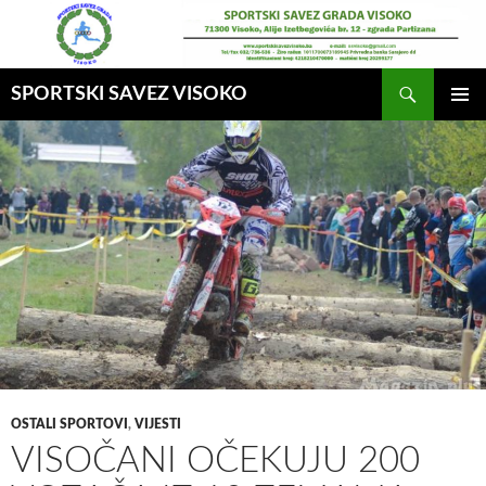
Idi
na
sadržaj
Pretraga
SPORTSKI SAVEZ VISOKO
GLAVNI
MENI
OSTALI SPORTOVI
,
VIJESTI
VISOČANI OČEKUJU 200