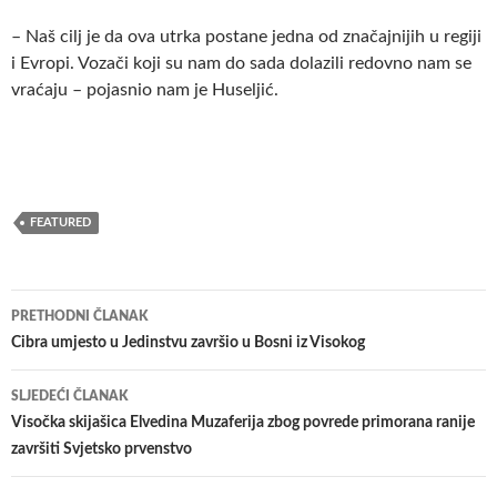
– Naš cilj je da ova utrka postane jedna od značajnijih u regiji
i Evropi. Vozači koji su nam do sada dolazili redovno nam se
vraćaju – pojasnio nam je Huseljić.
FEATURED
Navigacija
PRETHODNI ČLANAK
članaka
Cibra umjesto u Jedinstvu završio u Bosni iz Visokog
SLJEDEĆI ČLANAK
Visočka skijašica Elvedina Muzaferija zbog povrede primorana ranije
završiti Svjetsko prvenstvo