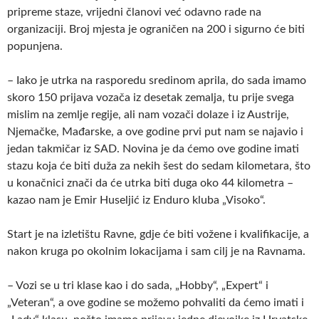
pripreme staze, vrijedni članovi već odavno rade na
organizaciji. Broj mjesta je ograničen na 200 i sigurno će biti
popunjena.
– Iako je utrka na rasporedu sredinom aprila, do sada imamo
skoro 150 prijava vozača iz desetak zemalja, tu prije svega
mislim na zemlje regije, ali nam vozači dolaze i iz Austrije,
Njemačke, Mađarske, a ove godine prvi put nam se najavio i
jedan takmičar iz SAD. Novina je da ćemo ove godine imati
stazu koja će biti duža za nekih šest do sedam kilometara, što
u konačnici znači da će utrka biti duga oko 44 kilometra –
kazao nam je Emir Huseljić iz Enduro kluba „Visoko“.
Start je na izletištu Ravne, gdje će biti vožene i kvalifikacije, a
nakon kruga po okolnim lokacijama i sam cilj je na Ravnama.
– Vozi se u tri klase kao i do sada, „Hobby“, „Expert“ i
„Veteran“, a ove godine se možemo pohvaliti da ćemo imati i