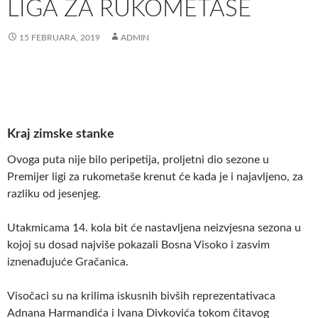
LIGA ZA RUKOMETAŠE
15 FEBRUARA, 2019
ADMIN
Kraj zimske stanke
Ovoga puta nije bilo peripetija, proljetni dio sezone u
Premijer ligi za rukometaše krenut će kada je i najavljeno, za
razliku od jesenjeg.
Utakmicama 14. kola bit će nastavljena neizvjesna sezona u
kojoj su dosad najviše pokazali Bosna Visoko i zasvim
iznenađujuće Gračanica.
Visočaci su na krilima iskusnih bivših reprezentativaca
Adnana Harmandića i Ivana Divkovića tokom čitavog