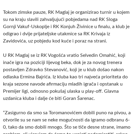
Tokom zimske pauze, RK Maglaj je organizirao turnir u kojem
su na kraju slavili zahvaljujući pobjedama nad RK Sloga
Gornji Vakuf-Uskoplje i RK Konjuh Živinice u finalu, a klub je
odigrao i dvije prijateljske utakmice sa RK Krivaja iz
Zavidovića, uz pobjedu kod kuće i poraz na strani.
U RK Maglaj se iz RK Vogošća vratio Selvedin Omahić, koji
inače igra na poziciji lijevog beka, dok je za novog trenera
postavljen Zdravko Stevanović, koji je u klub došao nakon
odlaska Ermina Bajrića. Iz kluba kao tri najveća prioriteta do
kraja sezone navode afirmaciju mladih igrača i opstanak u
Premijer ligi, odnosno pokušaj ulaska u play-off. Glavna
uzdanica kluba i dalje će biti Goran Šarenac.
“Zasigurno da smo sa Toromanovićem dobili puno na pivou, a
otvorile su se nam se neke mogućnosti da igramo odbranu 6-
0, tako da smo dobili mnogo. Što se tiče desne strane, imamo