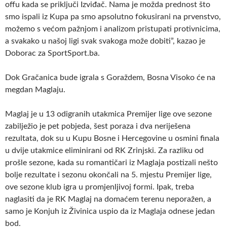
offu kada se priključi Izviđač. Nama je možda prednost što
smo ispali iz Kupa pa smo apsolutno fokusirani na prvenstvo,
možemo s većom pažnjom i analizom pristupati protivnicima,
a svakako u našoj ligi svak svakoga može dobiti”, kazao je
Doborac za SportSport.ba.
Dok Gračanica bude igrala s Goraždem, Bosna Visoko će na
megdan Maglaju.
Maglaj je u 13 odigranih utakmica Premijer lige ove sezone
zabilježio je pet pobjeda, šest poraza i dva neriješena
rezultata, dok su u Kupu Bosne i Hercegovine u osmini finala
u dvije utakmice eliminirani od RK Zrinjski. Za razliku od
prošle sezone, kada su romantičari iz Maglaja postizali nešto
bolje rezultate i sezonu okončali na 5. mjestu Premijer lige,
ove sezone klub igra u promjenljivoj formi. Ipak, treba
naglasiti da je RK Maglaj na domaćem terenu neporažen, a
samo je Konjuh iz Živinica uspio da iz Maglaja odnese jedan
bod.