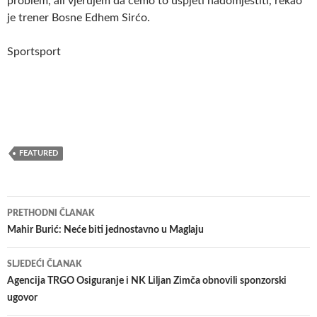
problem, ali vjerujem da ćemo to uspjeti nadomjestiti, rekao
je trener Bosne Edhem Sirćo.
Sportsport
FEATURED
Navigacija
PRETHODNI ČLANAK
članaka
Mahir Burić: Neće biti jednostavno u Maglaju
SLJEDEĆI ČLANAK
Agencija TRGO Osiguranje i NK Liljan Zimča obnovili sponzorski
ugovor