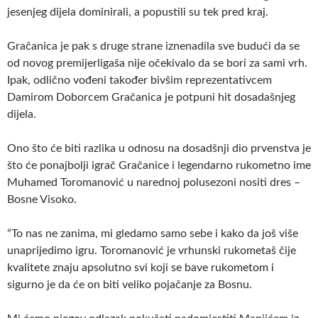
jesenjeg dijela dominirali, a popustili su tek pred kraj.
Gračanica je pak s druge strane iznenadila sve budući da se
od novog premijerligaša nije očekivalo da se bori za sami vrh.
Ipak, odlično vođeni također bivšim reprezentativcem
Damirom Doborcem Gračanica je potpuni hit dosadašnjeg
dijela.
Ono što će biti razlika u odnosu na dosadšnji dio prvenstva je
što će ponajbolji igrač Gračanice i legendarno rukometno ime
Muhamed Toromanović u narednoj polusezoni nositi dres –
Bosne Visoko.
“To nas ne zanima, mi gledamo samo sebe i kako da još više
unaprijedimo igru. Toromanović je vrhunski rukometaš čije
kvalitete znaju apsolutno svi koji se bave rukometom i
sigurno je da će on biti veliko pojačanje za Bosnu.