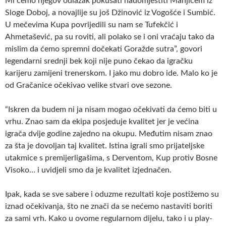
Mi ćemo njegov odlazak pokušati nadomjestiti Manjićem iz
Sloge Doboj, a novajlije su još Džinović iz Vogošće i Sumbić.
U mečevima Kupa povrijedili su nam se Tufekčić i
Ahmetašević, pa su roviti, ali polako se i oni vraćaju tako da
mislim da ćemo spremni dočekati Goražde sutra”, govori
legendarni srednji bek koji nije puno čekao da igračku
karijeru zamijeni trenerskom. I jako mu dobro ide. Malo ko je
od Gračanice očekivao velike stvari ove sezone.
“Iskren da budem ni ja nisam mogao očekivati da ćemo biti u
vrhu. Znao sam da ekipa posjeduje kvalitet jer je većina
igrača dvije godine zajedno na okupu. Međutim nisam znao
za šta je dovoljan taj kvalitet. Istina igrali smo prijateljske
utakmice s premijerligašima, s Derventom, Kup protiv Bosne
Visoko… i uvidjeli smo da je kvalitet izjednačen.
Ipak, kada se sve sabere i oduzme rezultati koje postižemo su
iznad očekivanja, što ne znači da se nećemo nastaviti boriti
za sami vrh. Kako u ovome regularnom dijelu, tako i u play-