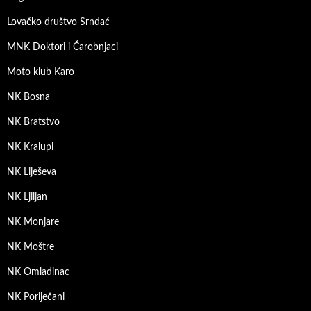
Lovačko društvo Srndać
MNK Doktori i Čarobnjaci
Moto klub Karo
NK Bosna
NK Bratstvo
NK Kralupi
NK Liješeva
NK Ljiljan
NK Monjare
NK Moštre
NK Omladinac
NK Poriječani