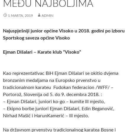
MEĐU NAJBOLJIMA
1 MARTA, 2019
ADMIN
Najuspješniji junior općine Visoko u 2018. godini po izboru
Sportskog saveza općine Visoko
Ejman Dišalari – Karate klub “Visoko”
Kao reprezentativac BiH Ejman Dišalari se okitio dvjema
bronzanim medaljama na Europsko prvenstvo u
tradicionalnom karateu Fudokan federacion /WFF/ –
Portorož, Slovenija od 5. do 9. decembra 2018. :
– Ejman Dišalari, juniori ko-go – kumite lll mjesto,
– Ekipno borbe juniori Ejman Dišalari, Edin Beganović,
Nirhad Mašić i HarunKamerić – lll mjesto.
Na državnom prvenstvu tradicionalnog karatea Bosne i