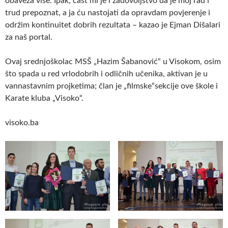
obaveza više. Ipak, čast mi je i zadovoljstvo da je moj rad i
trud prepoznat, a ja ću nastojati da opravdam povjerenje i
održim kontinuitet dobrih rezultata – kazao je Ejman Dišalari
za naš portal.
Ovaj srednjoškolac MSŠ „Hazim Šabanović“ u Visokom, osim
što spada u red vrlodobrih i odličnih učenika, aktivan je u
vannastavnim projketima; član je „filmske“sekcije ove škole i
Karate kluba „Visoko“.
visoko.ba