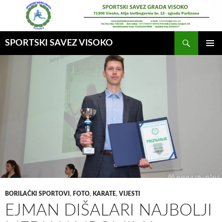
Idi
na
sadržaj
Pretraga
SPORTSKI SAVEZ VISOKO
GLAVNI
MENI
BORILAČKI SPORTOVI
,
FOTO
,
KARATE
,
VIJESTI
EJMAN DIŠALARI NAJBOLJI