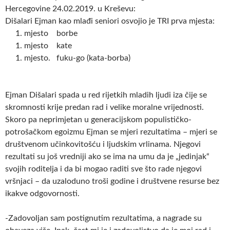
Hercegovine 24.02.2019. u Kreševu:
Dišalari Ejman kao mlađi seniori osvojio je TRI prva mjesta:
1. mjesto borbe
1. mjesto kate
1. mjesto. fuku-go (kata-borba)
Ejman Dišalari spada u red rijetkih mladih ljudi iza čije se
skromnosti krije predan rad i velike moralne vrijednosti.
Skoro pa neprimjetan u generacijskom populističko-
potrošačkom egoizmu Ejman se mjeri rezultatima – mjeri se
društvenom učinkovitošću i ljudskim vrlinama. Njegovi
rezultati su još vredniji ako se ima na umu da je „jedinjak“
svojih roditelja i da bi mogao raditi sve što rade njegovi
vršnjaci – da uzaloduno troši godine i društvene resurse bez
ikakve odgovornosti.
-Zadovoljan sam postignutim rezultatima, a nagrade su