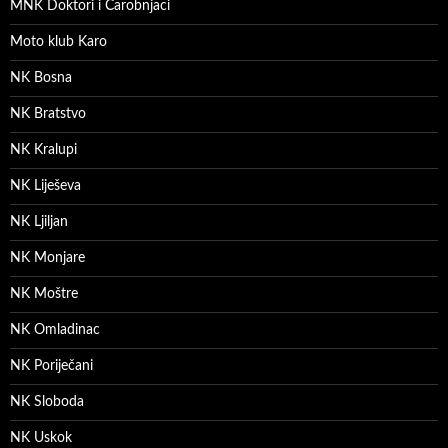
MNK Doktori i Čarobnjaci
Moto klub Karo
NK Bosna
NK Bratstvo
NK Kralupi
NK Liješeva
NK Ljiljan
NK Monjare
NK Moštre
NK Omladinac
NK Poriječani
NK Sloboda
NK Uskok