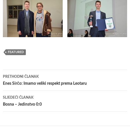
FEATURED
Navigacija
PRETHODNI ČLANAK
članaka
Enes Sirčo: Imamo veliki respekt prema Leotaru
SLJEDEĆI ČLANAK
Bosna – Jedinstvo 0:0