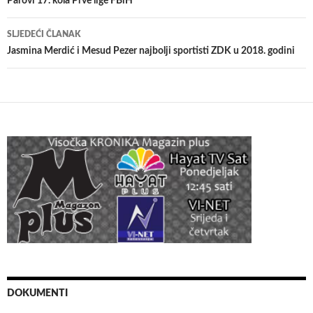
članaka
Parovi 17. kola Prve lige FBiH
SLJEDEĆI ČLANAK
Jasmina Merdić i Mesud Pezer najbolji sportisti ZDK u 2018. godini
DOKUMENTI