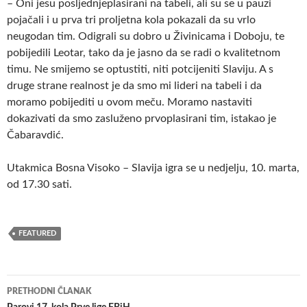
– Oni jesu posljednjeplasirani na tabeli, ali su se u pauzi
pojačali i u prva tri proljetna kola pokazali da su vrlo
neugodan tim. Odigrali su dobro u Živinicama i Doboju, te
pobijedili Leotar, tako da je jasno da se radi o kvalitetnom
timu. Ne smijemo se optustiti, niti potcijeniti Slaviju. A s
druge strane realnost je da smo mi lideri na tabeli i da
moramo pobijediti u ovom meču. Moramo nastaviti
dokazivati da smo zasluženo prvoplasirani tim, istakao je
Čabaravdić.
Utakmica Bosna Visoko – Slavija igra se u nedjelju, 10. marta,
od 17.30 sati.
FEATURED
Navigacija
PRETHODNI ČLANAK