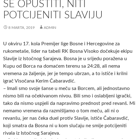
SE OPUSTITI, NITI
POTCIJENITI SLAVIJU
8 MARTA, 2019
ADMIN
U okviru 17. kola Premijer lige Bosne i Hercegovine za
rukometaše, lider na tabeli RK Bosna Visoko dočekuje ekipu
Slavije iz Istočnog Sarajeva. Bosna je u srijedu poražena u
Kupu od Borca na domaćem terenu sa 24:28, ali nema
vremena za žaljenje, jer je tempo ubrzan, a to ističe i krilni
igrač Visočana Kerim Čabaravdić.
– Imali smo svoje šanse u meču sa Borcem, ali jednostavno
nismo bili na očekivanom nivou. Bili smo i oslabljeni igrački,
tako da nismo uspjeli da napravimo prednost pred revanš. Mi
nemamo vremena da razmišljamo o tom meču, ali ni o
revanšu, jer nas čeka duel protiv Slavije, ističe Čabaravdić,
koji smatra da Bosna ni u kom slučaju ne smije potcijeniti
rivala iz Istočnog Sarajeva.