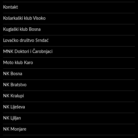
Kontakt
Košarkaški klub Visoko
Kuglaški klub Bosna
Lovačko društvo Srndać
MNK Doktori i Čarobnjaci
Moto klub Karo
NK Bosna
NK Bratstvo
NK Kralupi
NK Liješeva
NK Ljiljan
NK Monjare