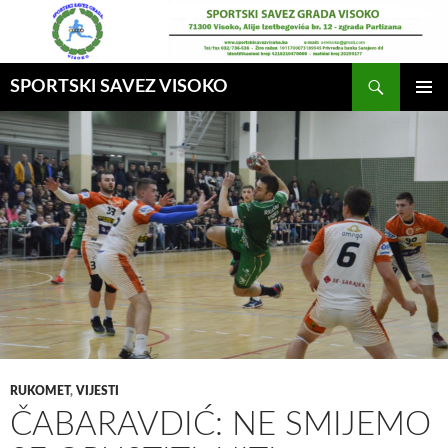
Idi
na
sadržaj
Pretraga
SPORTSKI SAVEZ VISOKO
GLAVNI
MENI
RUKOMET
,
VIJESTI
ČABARAVDIĆ: NE SMIJEMO