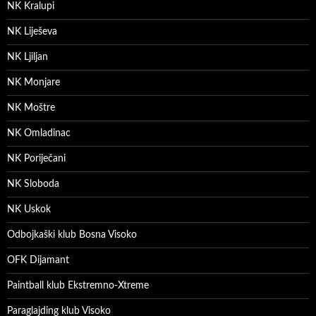
NK Kralupi
NK Liješeva
NK Ljiljan
NK Monjare
NK Moštre
NK Omladinac
NK Poriječani
NK Sloboda
NK Uskok
Odbojkaški klub Bosna Visoko
OFK Dijamant
Paintball klub Ekstremno-Xtreme
Paraglajding klub Visoko