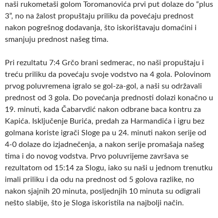
naši rukometaši golom Toromanovića prvi put dolaze do “plus
3”, no na žalost propuštaju priliku da povećaju prednost
nakon pogrešnog dodavanja, što iskorištavaju domaćini i
smanjuju prednost našeg tima.
Pri rezultatu 7:4 Grčo brani sedmerac, no naši propuštaju i
treću priliku da povećaju svoje vodstvo na 4 gola. Polovinom
prvog poluvremena igralo se gol-za-gol, a naši su održavali
prednost od 3 gola. Do povećanja prednosti dolazi konačno u
19. minuti, kada Čabarvdić nakon odbrane baca kontru za
Kapića. Isključenje Burića, predah za Harmandića i igru bez
golmana koriste igrači Sloge pa u 24. minuti nakon serije od
4-0 dolaze do izjadnečenja, a nakon serije promašaja našeg
tima i do novog vodstva. Prvo poluvrijeme završava se
rezultatom od 15:14 za Slogu, iako su naši u jednom trenutku
imali priliku i da odu na prednost od 5 golova razlike, no
nakon sjajnih 20 minuta, posljednjih 10 minuta su odigrali
nešto slabije, što je Sloga iskoristila na najbolji način.