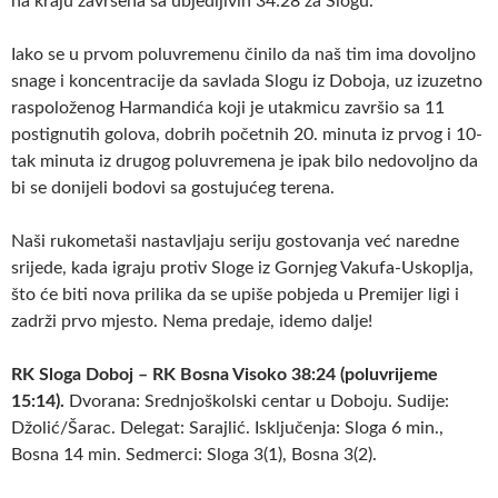
na kraju završena sa ubjedljivih 34:28 za Slogu.
Iako se u prvom poluvremenu činilo da naš tim ima dovoljno
snage i koncentracije da savlada Slogu iz Doboja, uz izuzetno
raspoloženog Harmandića koji je utakmicu završio sa 11
postignutih golova, dobrih početnih 20. minuta iz prvog i 10-
tak minuta iz drugog poluvremena je ipak bilo nedovoljno da
bi se donijeli bodovi sa gostujućeg terena.
Naši rukometaši nastavljaju seriju gostovanja već naredne
srijede, kada igraju protiv Sloge iz Gornjeg Vakufa-Uskoplja,
što će biti nova prilika da se upiše pobjeda u Premijer ligi i
zadrži prvo mjesto. Nema predaje, idemo dalje!
RK Sloga Doboj – RK Bosna Visoko 38:24 (poluvrijeme
15:14).
Dvorana: Srednjoškolski centar u Doboju. Sudije:
Džolić/Šarac. Delegat: Sarajlić. Isključenja: Sloga 6 min.,
Bosna 14 min. Sedmerci: Sloga 3(1), Bosna 3(2).