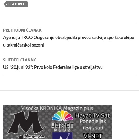
FEATURED
Navigacija
PRETHODNI ČLANAK
članaka
Agencija TRGO Osiguranje obezbjedila prevoz za dvije sportske ekipe
u takmičarskoj sezoni
SLJEDEĆI ČLANAK
US “20.juni 92“: Prvo kolo Federalne lige u streljaštvu