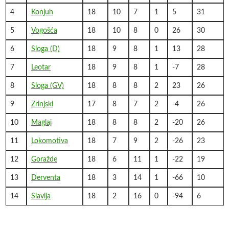
4
Konjuh
18
10
7
1
5
31
5
Vogošća
18
10
8
0
26
30
6
Sloga (D)
18
9
8
1
13
28
7
Leotar
18
9
8
1
-7
28
8
Sloga (GV)
18
8
8
2
23
26
9
Zrinjski
17
8
7
2
-4
26
10
Maglaj
18
8
8
2
-20
26
11
Lokomotiva
18
7
9
2
-26
23
12
Goražde
18
6
11
1
-22
19
13
Derventa
18
3
14
1
-66
10
14
Slavija
18
2
16
0
-94
6