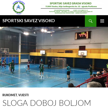
Idi
na
sadržaj
Pretraga
SPORTSKI SAVEZ VISOKO
GLAVNI
MENI
RUKOMET
,
VIJESTI
SLOGA DOBOJ BOLJOM