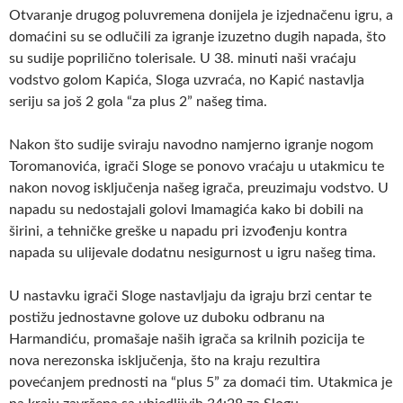
Otvaranje drugog poluvremena donijela je izjednačenu igru, a
domaćini su se odlučili za igranje izuzetno dugih napada, što
su sudije poprilično tolerisale. U 38. minuti naši vraćaju
vodstvo golom Kapića, Sloga uzvraća, no Kapić nastavlja
seriju sa još 2 gola “za plus 2” našeg tima.
Nakon što sudije sviraju navodno namjerno igranje nogom
Toromanovića, igrači Sloge se ponovo vraćaju u utakmicu te
nakon novog isključenja našeg igrača, preuzimaju vodstvo. U
napadu su nedostajali golovi Imamagića kako bi dobili na
širini, a tehničke greške u napadu pri izvođenju kontra
napada su ulijevale dodatnu nesigurnost u igru našeg tima.
U nastavku igrači Sloge nastavljaju da igraju brzi centar te
postižu jednostavne golove uz duboku odbranu na
Harmandiću, promašaje naših igrača sa krilnih pozicija te
nova nerezonska isključenja, što na kraju rezultira
povećanjem prednosti na “plus 5” za domaći tim. Utakmica je