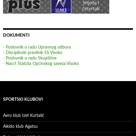
DOKUMENTI
- Poslovnik o radu Upravnog odbora
- Disciplinski pravilnik SS Visoko
- Poslovnik o radu Skupštine
- Nacrt Statuta Općinskog saveza Visoko
SPORTSKI KLUBOVI
Aero klub Izet Kurtalić
Aikido klub Agatsu