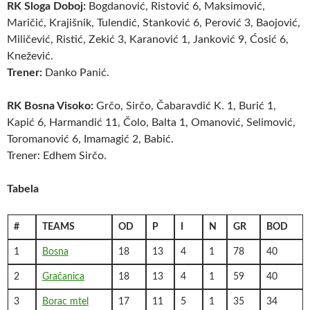
RK Sloga Doboj:
Bogdanović, Ristović 6, Maksimović,
Maričić, Krajišnik, Tulendić, Stanković 6, Perović 3, Baojović,
Miličević, Ristić, Zekić 3, Karanović 1, Janković 9, Ćosić 6,
Knežević.
Trener:
Danko Panić.
RK Bosna Visoko:
Grčo, Sirčo, Čabaravdić K. 1, Burić 1,
Kapić 6, Harmandić 11, Čolo, Balta 1, Omanović, Selimović,
Toromanović 6, Imamagić 2, Babić.
Trener: Edhem Sirčo.
Tabela
#
TEAMS
OD
P
I
N
GR
BOD
1
Bosna
18
13
4
1
78
40
2
Gračanica
18
13
4
1
59
40
3
Borac mtel
17
11
5
1
35
34