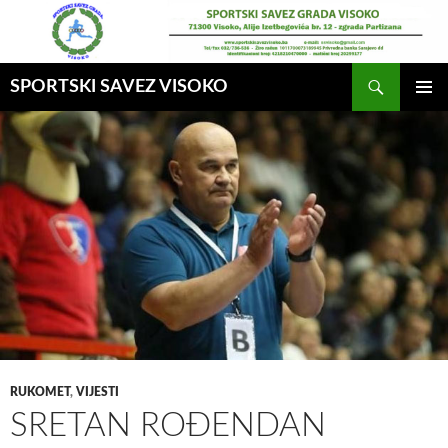
Idi
na
sadržaj
Pretraga
SPORTSKI SAVEZ VISOKO
GLAVNI
MENI
RUKOMET
,
VIJESTI
SRETAN ROĐENDAN