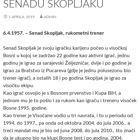
SENADU SKOPLJAKU
5 APRILA, 2019
ADMIN
6.4.1957. – Senad Skopljak, rukometni trener
Senad Skopljak je svoju igračku karijeru počeo u visočkoj
Bosni u kojoj se zadržao 22 godine kao aktivni igrač, jednu
godinu je igrao za sarajevski Željezničar, dvije i po godine je
igrao za Bratstvo iz
Pucareva (gdje je jednu polusezonu bio
trener-igrač), a ostalih 18 i po godina Skopljak je igrao za
visočku ekipu.
Kao igrač osvojio je s Bosnom prvenstvo i Kupa BiH, a
jednom mu je to pošlo i za rukom kao igraču i treneru visoček
Bosne 1995. godine.
Kao trener je Visočane vodio u tri navrata, i to u periodu od
1994. do 1997., pa onda od oktobra 2004. do jula 2006., a
treći mandat mu je bio od juna 2008. do jula 2010., što znači
da je ukupno bio na klupi Bosne šest i po godina. 2004.