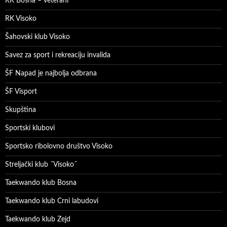
RK Bosna – veterani
RK Visoko
Šahovski klub Visoko
Savez za sport i rekreaciju invalida
ŠF Napad je najbolja odbrana
ŠF Visport
Skupština
Sportski klubovi
Sportsko ribolovno društvo Visoko
Streljački klub ˝Visoko˝
Taekwando klub Bosna
Taekwando klub Crni labudovi
Taekwando klub Zejd