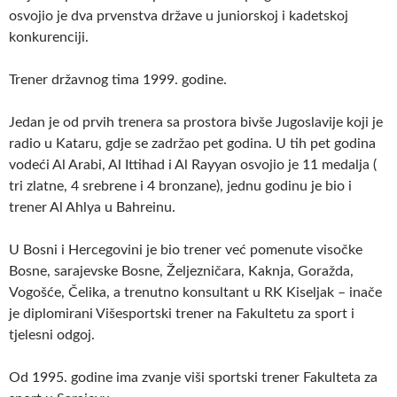
osvojio je dva prvenstva države u juniorskoj i kadetskoj
konkurenciji.
Trener državnog tima 1999. godine.
Jedan je od prvih trenera sa prostora bivše Jugoslavije koji je
radio u Kataru, gdje se zadržao pet godina. U tih pet godina
vodeći Al Arabi, Al Ittihad i Al Rayyan osvojio je 11 medalja (
tri zlatne, 4 srebrene i 4 bronzane), jednu godinu je bio i
trener Al Ahlya u Bahreinu.
U Bosni i Hercegovini je bio trener već pomenute visočke
Bosne, sarajevske Bosne, Željezničara, Kaknja, Goražda,
Vogošće, Čelika, a trenutno konsultant u RK Kiseljak – inače
je diplomirani Višesportski trener na Fakultetu za sport i
tjelesni odgoj.
Od 1995. godine ima zvanje viši sportski trener Fakulteta za