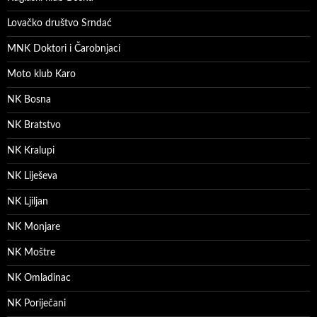
Lovačko društvo Srndać
MNK Doktori i Čarobnjaci
Moto klub Karo
NK Bosna
NK Bratstvo
NK Kralupi
NK Liješeva
NK Ljiljan
NK Monjare
NK Moštre
NK Omladinac
NK Poriječani