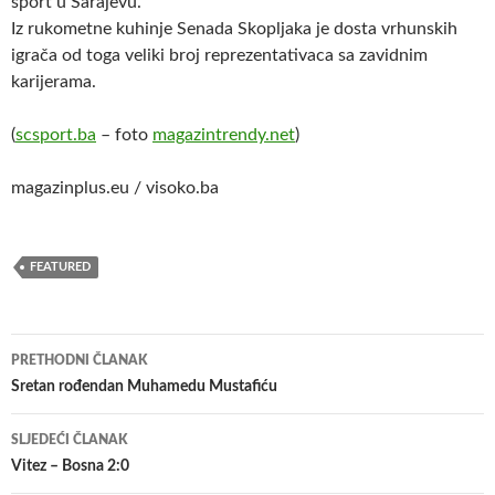
sport u Sarajevu.
Iz rukometne kuhinje Senada Skopljaka je dosta vrhunskih
igrača od toga veliki broj reprezentativaca sa zavidnim
karijerama.
(
scsport.ba
– foto
magazintrendy.net
)
magazinplus.eu / visoko.ba
FEATURED
Navigacija
PRETHODNI ČLANAK
članaka
Sretan rođendan Muhamedu Mustafiću
SLJEDEĆI ČLANAK
Vitez – Bosna 2:0