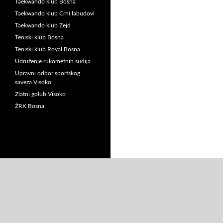
Taekwando klub Bosna
Taekwando klub Crni labudovi
Taekwando klub Zejd
Teniski klub Bosna
Teniski klub Royal Bosna
Udruženje rukometnih sudija
Upravni odbor sportskog
saveza Visoko
Zlatni golub Visoko
ŽRK Bosna