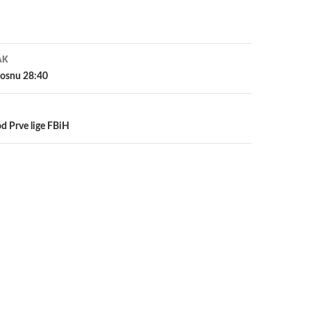
a
AK
 Bosnu 28:40
od Prve lige FBiH