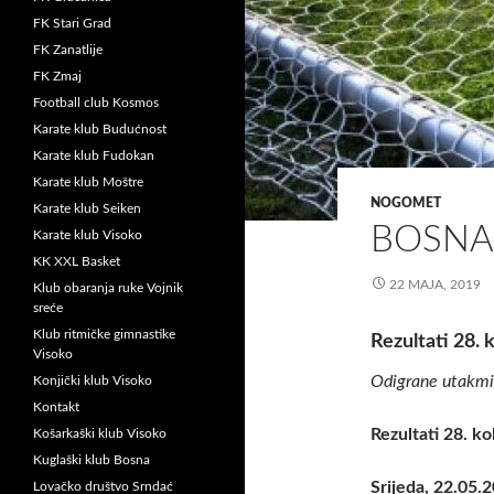
FK Stari Grad
FK Zanatlije
FK Zmaj
Football club Kosmos
Karate klub Budućnost
Karate klub Fudokan
Karate klub Moštre
NOGOMET
Karate klub Seiken
BOSNA
Karate klub Visoko
KK XXL Basket
22 MAJA, 2019
Klub obaranja ruke Vojnik
sreće
Klub ritmičke gimnastike
Rezultati 28. 
Visoko
Odigrane utakmic
Konjički klub Visoko
Kontakt
Rezultati 28. ko
Košarkaški klub Visoko
Kuglaški klub Bosna
Srijeda, 22.05.
Lovačko društvo Srndać