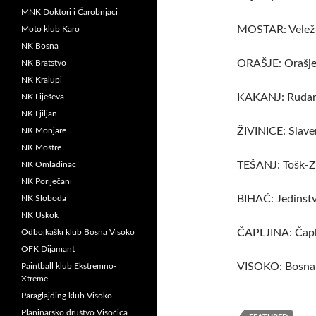
MNK Doktori i Čarobnjaci
MOSTAR: Velež-
Moto klub Karo
NK Bosna
ORAŠJE: Orašje
NK Bratstvo
NK Kralupi
KAKANJ: Rudar
NK Liješeva
NK Ljiljan
ŽIVINICE: Slave
NK Monjare
NK Moštre
TEŠANJ: Tošk-Zv
NK Omladinac
NK Poriječani
BIHAĆ: Jedinstv
NK Sloboda
NK Uskok
ČAPLJINA: Čaplj
Odbojkaški klub Bosna Visoko
OFK Dijamant
VISOKO: Bosna-
Paintball klub Ekstremno-
Xtreme
Paraglajding klub Visoko
Planinarsko društvo Visočica