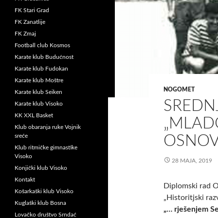
FK Stari Grad
FK Zanatlije
FK Zmaj
Football club Kosmos
Karate klub Budućnost
Karate klub Fudokan
Karate klub Moštre
NOGOMET
Karate klub Seiken
SREDN
Karate klub Visoko
KK XXL Basket
„MLAD
Klub obaranja ruke Vojnik
sreće
OSNOVA
Klub ritmičke gimnastike
Visoko
28 MAJA, 2019
Konjički klub Visoko
Kontakt
Diplomski rad O
Košarkaški klub Visoko
„Historitjski ra
Kuglaški klub Bosna
„… rješenjem Se
Lovačko društvo Srndać