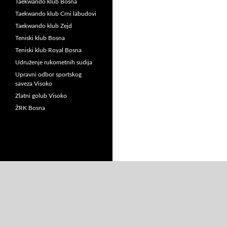
Taekwando klub Bosna
Taekwando klub Crni labudovi
Taekwando klub Zejd
Teniski klub Bosna
Teniski klub Royal Bosna
Udruženje rukometnih sudija
Upravni odbor sportskog
saveza Visoko
Zlatni golub Visoko
ŽRK Bosna