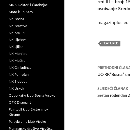
red III – broj:
MNK Doktori i Čarobnjaci
osnivanje Sred
Moto klub Karo
NK Bosna
magazinplus.eu
NK Bratstvo
NK Kralupi
NK Liješeva
FEATURED
NK Ljiljan
NK Monjare
NK Moštre
Navigacij
NK Omladinac
PRETHODNI ČLAN
članaka
NK Poriječani
UO RK”Bosna” smje
NK Sloboda
NK Uskok
SLJEDEĆI ČLANAK
Odbojkaški klub Bosna Visoko
Sretan rođendan 
OFK Dijamant
Paintball klub Ekstremno-
Xtreme
Paraglajding klub Visoko
Planinarsko društvo Visočica