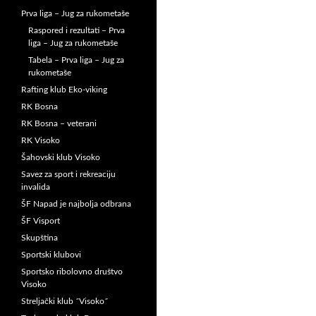
Prva liga – Jug za rukometaše
Raspored i rezultati – Prva
liga – Jug za rukometaše
Tabela – Prva liga – Jug za
rukometaše
Rafting klub Eko-viking
RK Bosna
RK Bosna – veterani
RK Visoko
Šahovski klub Visoko
Savez za sport i rekreaciju
invalida
ŠF Napad je najbolja odbrana
ŠF Visport
Skupština
Sportski klubovi
Sportsko ribolovno društvo
Visoko
Streljački klub ˝Visoko˝