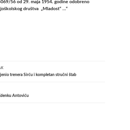
 15069/56 od 29. maja 1954. godine odobreno
njoškolskog društva „Mladost“ …“
a
AK
nio trenera Sirću i kompletan stručni štab
Zdenku Antoviću