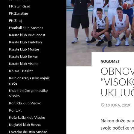
FK Stari Grad
FK Zanatlije
FK Zmaj
Football club Kosmos
Karate klub Budućnost
Karate klub Fudokan
Karate klub Moštre
Karate klub Seiken
NOGOMET
Karate klub Visoko
OBNOV
KK XXL Basket
Klub obaranja ruke Vojnik
“VISO
sreće
UKLJUČ
Klub ritmičke gimnastike
Visoko
Konjički klub Visoko
10 JUNA, 2019
Kontakt
Košarkaški klub Visoko
Nakon duže pauz
Kuglaški klub Bosna
svoje početke v
Lovačko društvo Srndać