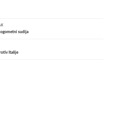
a
AK
ogometni sudija
otiv Italije