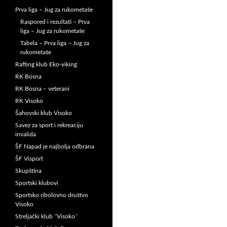
Prva liga – Jug za rukometaše
Raspored i rezultati – Prva
liga – Jug za rukometaše
Tabela – Prva liga – Jug za
rukometaše
Rafting klub Eko-viking
RK Bosna
RK Bosna – veterani
RK Visoko
Šahovski klub Visoko
Savez za sport i rekreaciju
invalida
ŠF Napad je najbolja odbrana
ŠF Visport
Skupština
Sportski klubovi
Sportsko ribolovno društvo
Visoko
Streljački klub ˝Visoko˝