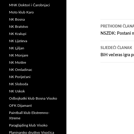
MNK Doktori i Čarobnjaci
Moto klub Karo
NK Bosna
Navigacij
PRETHODNI ČLAN
NK Bratstvo
članaka
NSZDK: Postani n
NK Kralupi
NK Liješeva
SLJEDEĆI ČLANAK
NK Ljiljan
BiH večeras igra pr
NK Monjare
NK Moštre
NK Omladinac
NK Poriječani
NK Sloboda
NK Uskok
Odbojkaški klub Bosna Visoko
OFK Dijamant
Paintball klub Ekstremno-
Xtreme
Paraglajding klub Visoko
Planinarsko društvo Visočica