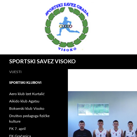
Idi
na
sadržaj
Pretraga
SPORTSKI SAVEZ VISOKO
VIJESTI
SPORTSKI KLUBOVI
Aero klub Izet Kurtalić
Aikido klub Agatsu
Bokserski klub Visoko
Društvo pedagoga fizičke
kulture
FK 7. april
FK Gračanica