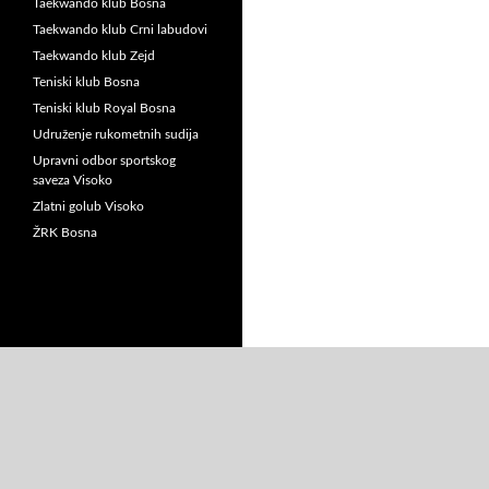
Taekwando klub Bosna
Taekwando klub Crni labudovi
Taekwando klub Zejd
Teniski klub Bosna
Teniski klub Royal Bosna
Udruženje rukometnih sudija
Upravni odbor sportskog
saveza Visoko
Zlatni golub Visoko
ŽRK Bosna