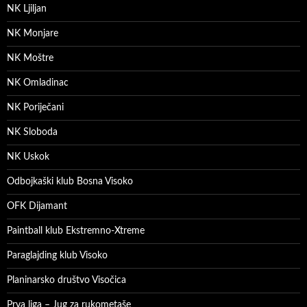
NK Ljiljan
NK Monjare
NK Moštre
NK Omladinac
NK Poriječani
NK Sloboda
NK Uskok
Odbojkaški klub Bosna Visoko
OFK Dijamant
Paintball klub Ekstremno-Xtreme
Paraglajding klub Visoko
Planinarsko društvo Visočica
Prva liga – Jug za rukometaše