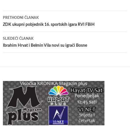
Navigacija
PRETHODNI ČLANAK
članaka
ZDK ukupni pobjednik 16. sportskih igara RVI FBiH
SLJEDEĆI ČLANAK
Ibrahim Hrvat i Belmin Vila novi su igrači Bosne