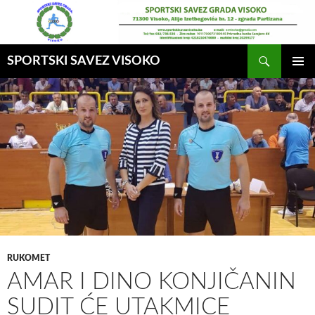
Idi
na
sadržaj
Pretraga
SPORTSKI SAVEZ VISOKO
GLAVNI
MENI
RUKOMET
AMAR I DINO KONJIČANIN
SUDIT ĆE UTAKMICE