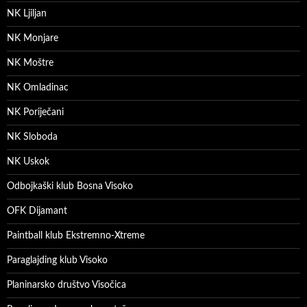
NK Ljiljan
NK Monjare
NK Moštre
NK Omladinac
NK Poriječani
NK Sloboda
NK Uskok
Odbojkaški klub Bosna Visoko
OFK Dijamant
Paintball klub Ekstremno-Xtreme
Paraglajding klub Visoko
Planinarsko društvo Visočica