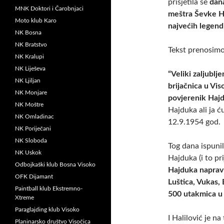
prisjetila se
dan
MNK Doktori i Čarobnjaci
meštra Ševke Hal
Moto klub Karo
najvećih legend
NK Bosna
NK Bratstvo
Tekst prenosimo 
NK Kralupi
NK Liješeva
“Veliki zaljubl
NK Ljiljan
brijačnica u Vi
NK Monjare
povjerenik Ha
NK Moštre
Hajduka ali ja 
NK Omladinac
12.9.1954 god.
NK Poriječani
NK Sloboda
Tog dana ispunil
NK Uskok
Hajduka (i to pr
Odbojkaški klub Bosna Visoko
Hajduka napravlj
OFK Dijamant
Luštica, Vukas, 
Paintball klub Ekstremno-
500 utakmica u 
Xtreme
Paraglajding klub Visoko
I Halilović je 
Planinarsko društvo Visočica