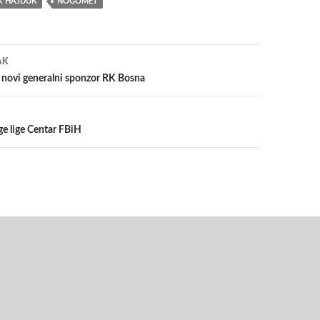
K HAJDUK
NOGOMET
a
AK
novi generalni sponzor RK Bosna
ge lige Centar FBiH