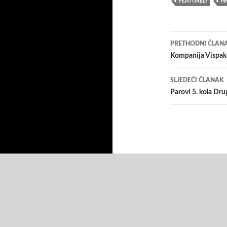
FEATURED
N
Navigacij
PRETHODNI ČLAN
članaka
Kompanija Vispak 
SLJEDEĆI ČLANAK
Parovi 5. kola Dru