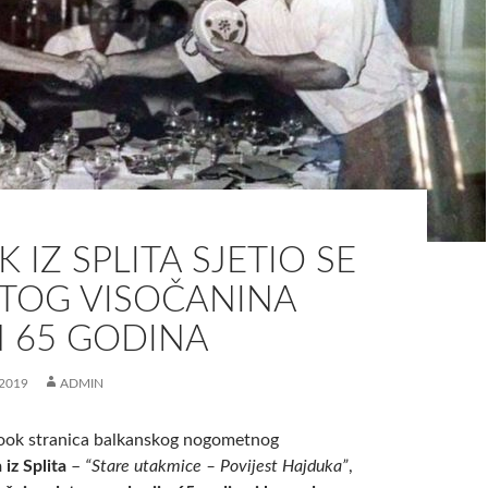
 IZ SPLITA SJETIO SE
TOG VISOČANINA
 65 GODINA
2019
ADMIN
ook stranica balkanskog nogometnog
iz Splita
–
“Stare utakmice – Povijest Hajduka”
,