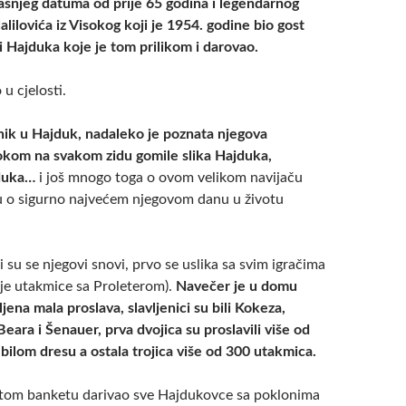
ašnjeg datuma od prije 65 godina i legendarnog
ilovića iz Visokog koji je 1954. godine bio gost
i Hajduka koje je tom prilikom i darovao.
u cjelosti.
jenik u Hajduk, nadaleko je poznata njegova
sokom na svakom zidu gomile slika Hajduka,
jduka…
i još mnogo toga o ovom velikom navijaču
ću o sigurno najvećem njegovom danu u životu
i su se njegovi snovi, prvo se uslika sa svim igračima
ije utakmice sa Proleterom).
Navečer je u domu
ena mala proslava, slavljenici su bili Kokeza,
Beara i Šenauer, prva dvojica su proslavili više od
bilom dresu a ostala trojica više od 300 utakmica.
na tom banketu darivao sve Hajdukovce sa poklonima