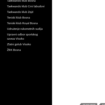
Taekwando klub Bosna
Taekwando klub Crni labudovi
Taekwando klub Zejd
Teniski klub Bosna
Teniski klub Royal Bosna
Udruženje rukometnih sudija
Upravni odbor sportskog
saveza Visoko
Zlatni golub Visoko
ŽRK Bosna