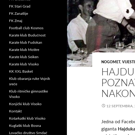
FK Stari Grad
FK Zanatlije
FK Zmaj
Football club Kosmos
Karate klub Budućnost
Karate klub Fudokan
Karate klub Moštre
Karate klub Seiken
NOGOMET
,
VIJESTI
Karate klub Visoko
HAJDUK
KK XXL Basket
Klub obaranja ruke Vojnik
POZNA
sreće
NAKON
Klub ritmičke gimnastike
Visoko
Konjički klub Visoko
12 SEPTEMBRA, 
Kontakt
Košarkaški klub Visoko
Jedna od Faceb
Kuglaški klub Bosna
giganta
Hajduka 
Lovačko društvo Srndać