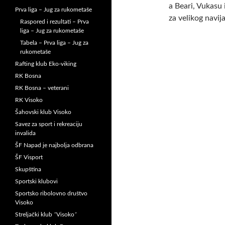
a Beari, Vukasu
Prva liga – Jug za rukometaše
za velikog navij
Raspored i rezultati – Prva
liga – Jug za rukometaše
Tabela – Prva liga – Jug za
rukometaše
Rafting klub Eko-viking
RK Bosna
RK Bosna – veterani
RK Visoko
Šahovski klub Visoko
Savez za sport i rekreaciju
invalida
ŠF Napad je najbolja odbrana
ŠF Visport
Skupština
Sportski klubovi
Sportsko ribolovno društvo
Visoko
Streljački klub ˝Visoko˝