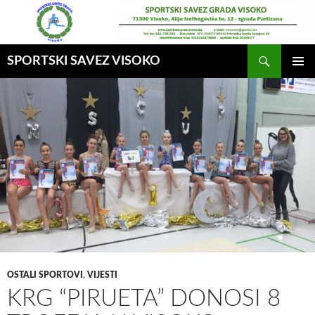
Idi
na
sadržaj
Pretraga
SPORTSKI SAVEZ VISOKO
GLAVNI
MENI
OSTALI SPORTOVI
,
VIJESTI
KRG “PIRUETA” DONOSI 8