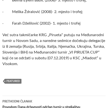
· Belma Eylem Babić (2008)- 3. mjesto i trofej;
· Melika Ždralović (2008)- 2. mjesto i trofej;
· Farah Dželilović (2002)- 1. mjesto i trofej
Već sutra takmičarke KRG „Pirueta“ putuju na Međunarodni
turnir u Novom Sadu, a naredne sedmice dočekuju delegacije
iz 8 zemalja (Rusija, Srbija, Italija, Njemačka, Ukrajina, Turska,
Slovenija i BiH) na Međunarodni turnir „VI PIRUETA CUP“
koji će se održati u subotu (07.12.2019) u KSC „Mladost“ u
Visokom.
FEATURED
Navigacija
PRETHODNI ČLANAK
članaka
Povodom Dana državnosti održan turnir u streljaštvu