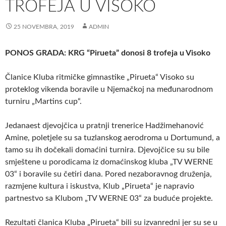
TROFEJA U VISOKO
25 NOVEMBRA, 2019
ADMIN
PONOS GRADA: KRG “Pirueta” donosi 8 trofeja u Visoko
Članice Kluba ritmičke gimnastike „Pirueta“ Visoko su
proteklog vikenda boravile u Njemačkoj na međunarodnom
turniru „Martins cup“.
Jedanaest djevojčica u pratnji trenerice Hadžimehanović
Amine, poletjele su sa tuzlanskog aerodroma u Dortumund, a
tamo su ih dočekali domaćini turnira. Djevojčice su su bile
smještene u porodicama iz domaćinskog kluba „TV WERNE
03“ i boravile su četiri dana. Pored nezaboravnog druženja,
razmjene kultura i iskustva, Klub „Pirueta“ je napravio
partnestvo sa Klubom „TV WERNE 03“ za buduće projekte.
Rezultati članica Kluba „Pirueta“ bili su izvanredni jer su se u