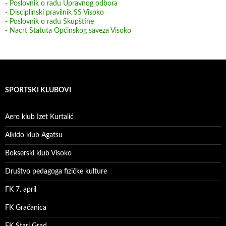
- Poslovnik o radu Upravnog odbora
- Disciplinski pravilnik SS Visoko
- Poslovnik o radu Skupštine
- Nacrt Statuta Općinskog saveza Visoko
SPORTSKI KLUBOVI
Aero klub Izet Kurtalić
Aikido klub Agatsu
Bokserski klub Visoko
Društvo pedagoga fizičke kulture
FK 7. april
FK Gračanica
FK Stari Grad