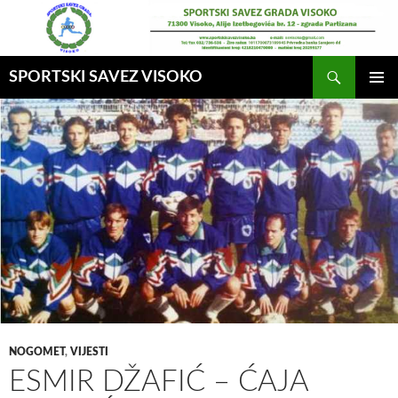
Idi
na
sadržaj
Pretraga
SPORTSKI SAVEZ VISOKO
GLAVNI
MENI
NOGOMET
,
VIJESTI
ESMIR DŽAFIĆ – ĆAJA