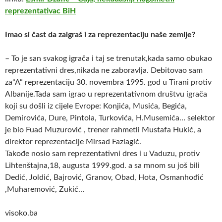
reprezentativac BiH
Imao si čast da zaigraš i za reprezentaciju naše zemlje?
– To je san svakog igrača i taj se trenutak,kada samo obukao
reprezentativni dres,nikada ne zaboravlja. Debitovao sam
za“A“ reprezentaciju 30. novembra 1995. god u Tirani protiv
Albanije.Tada sam igrao u reprezentativnom društvu igrača
koji su došli iz cijele Evrope: Konjića, Musića, Begića,
Demirovića, Dure, Pintola, Turkovića, H.Musemića… selektor
je bio Fuad Muzurović , trener rahmetli Mustafa Hukić, a
direktor reprezentacije Mirsad Fazlagić.
Takođe nosio sam reprezentativni dres i u Vaduzu, protiv
Lihtenštajna,18, augusta 1999.god. a sa mnom su još bili
Dedić, Joldić, Bajrović, Granov, Obad, Hota, Osmanhođić
,Muharemović, Zukić…
visoko.ba