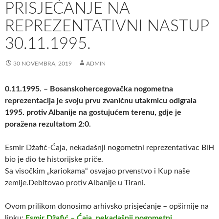
PRISJEĆANJE NA
REPREZENTATIVNI NASTUP
30.11.1995.
30 NOVEMBRA, 2019
ADMIN
0.11.1995. – Bosanskohercegovačka nogometna
reprezentacija je svoju prvu zvaničnu utakmicu odigrala
1995. protiv Albanije na gostujućem terenu, gdje je
poražena rezultatom 2:0.
Esmir Džafić-Ćaja, nekadašnji nogometni reprezentativac BiH
bio je dio te historijske priče.
Sa visočkim „kariokama“ osvajao prvenstvo i Kup naše
zemlje.Debitovao protiv Albanije u Tirani.
Ovom prilikom donosimo arhivsko prisjećanje – opširnije na
linku:
Esmir Džafić – Ćaja, nekadašnji nogometni