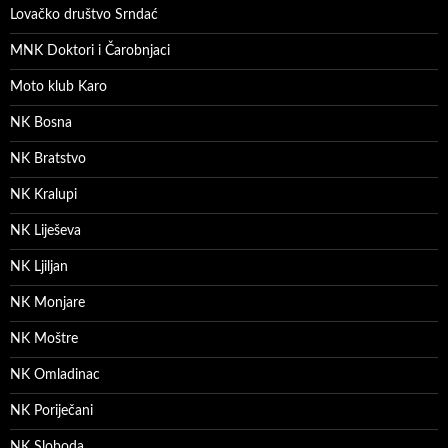
Lovačko društvo Srndać
MNK Doktori i Čarobnjaci
Moto klub Karo
NK Bosna
NK Bratstvo
NK Kralupi
NK Liješeva
NK Ljiljan
NK Monjare
NK Moštre
NK Omladinac
NK Poriječani
NK Sloboda