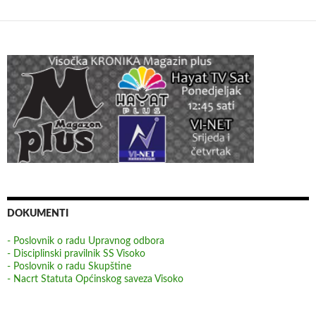
DOKUMENTI
- Poslovnik o radu Upravnog odbora
- Disciplinski pravilnik SS Visoko
- Poslovnik o radu Skupštine
- Nacrt Statuta Općinskog saveza Visoko