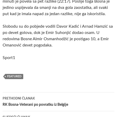
minuti je povela sa pet razlike (22:17). Poslije toga Bosna je
jedino uspijevala da smanji na dva gola zaostatka, ali svaki
put kad je imala napad za jedan razlike, nije ga iskoristila.
Slobodu su do pobjede vodili Davor Kadić i Arnad Hamzić sa
po devet golova, dok je Emir Suhonjić dodao osam. U
redovima Bosne Almir Osmanhodžić je postigao 10, a Emir
Omanović devet pogodaka.
Sport1
FEATURED
Navigacija
PRETHODNI ČLANAK
članaka
RK Bosna-Veterani po povratku iz Belgije