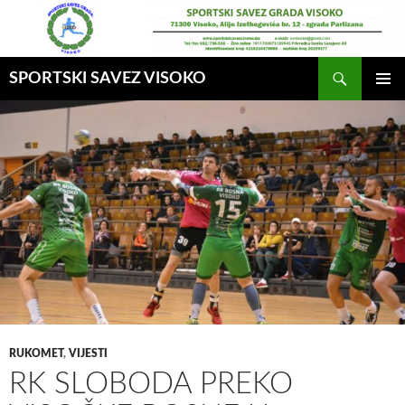
Idi
na
sadržaj
Pretraga
SPORTSKI SAVEZ VISOKO
GLAVNI
MENI
RUKOMET
,
VIJESTI
RK SLOBODA PREKO