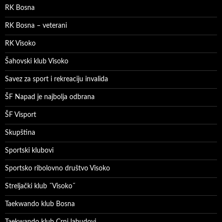
RK Bosna
RK Bosna – veterani
RK Visoko
Šahovski klub Visoko
Savez za sport i rekreaciju invalida
ŠF Napad je najbolja odbrana
ŠF Visport
Skupština
Sportski klubovi
Sportsko ribolovno društvo Visoko
Streljački klub ˝Visoko˝
Taekwando klub Bosna
Taekwando klub Crni labudovi