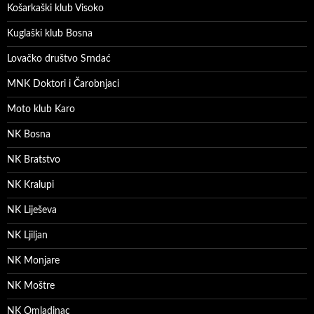
Košarkaški klub Visoko
Kuglaški klub Bosna
Lovačko društvo Srndać
MNK Doktori i Čarobnjaci
Moto klub Karo
NK Bosna
NK Bratstvo
NK Kralupi
NK Liješeva
NK Ljiljan
NK Monjare
NK Moštre
NK Omladinac